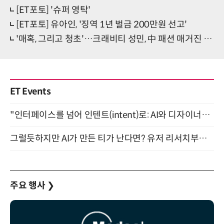
[ET포토] '슈퍼 영탁'
[ET포토] 유아인, '징역 1년 벌금 200만원 선고'
'매혹, 그리고 청초'…크래비티 성민, 中 패션 매거진 커버 장식
ET Events
"인터페이스를 넘어 인텐트(intent)로: AI와 디자이너가 함께 만드는 공존의 UX" 강남역 (9/2)
그럴듯하지만 AI가 만든 티가 난다면? 유저 리서치부터 배포까지! (9/15)
주요 행사
❯