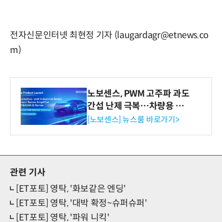
전자신문인터넷 최현정 기자 (laugardagr@etnews.co
m)
노보센스, PWM 고주파 과도
간섭 난제 극복…차량용 전
류 감지 증폭기
[노보센스] 뉴스룸 바로가기>
관련 기사
[ET포토] 영탁, '화보같은 엔딩'
[ET포토] 영탁, '대박 확정~슈퍼슈퍼'
[ET포토] 영탁, '파워 니킥'