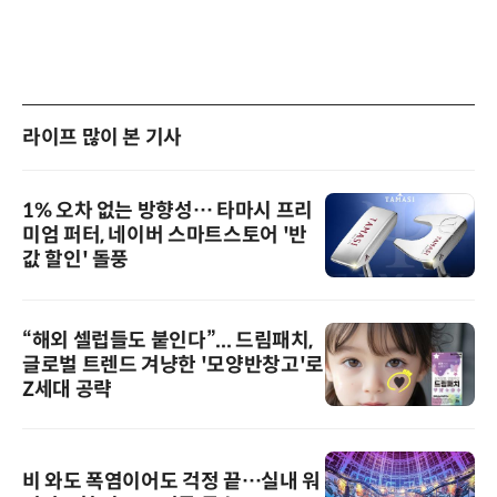
라이프 많이 본 기사
1% 오차 없는 방향성… 타마시 프리
미엄 퍼터, 네이버 스마트스토어 '반
값 할인' 돌풍
“해외 셀럽들도 붙인다”... 드림패치,
글로벌 트렌드 겨냥한 '모양반창고'로
Z세대 공략
비 와도 폭염이어도 걱정 끝…실내 워