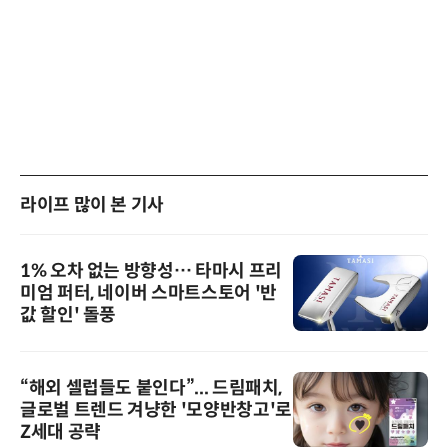
라이프 많이 본 기사
1% 오차 없는 방향성… 타마시 프리
미엄 퍼터, 네이버 스마트스토어 '반
값 할인' 돌풍
“해외 셀럽들도 붙인다”... 드림패치,
글로벌 트렌드 겨냥한 '모양반창고'로
Z세대 공략