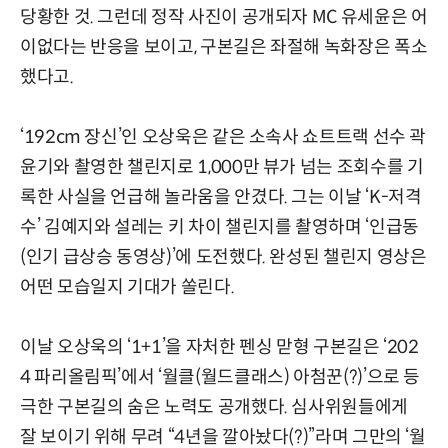
당황한 것. 그런데 정작 사진이 공개되자 MC 유세윤은 어
이없다는 반응을 보이고, 구본길은 좌절해 녹화장은 폭소
했다고.
‘192cm 장신’인 오상욱은 같은 소속사 쇼트트랙 선수 곽
윤기와 촬영한 챌린지로 1,000만 뷰가 넘는 조회수를 기
록한 사실을 언급해 놀라움을 안겼다. 그는 이날 ‘K-저격
수’ 김예지와 설레는 키 차이 챌린지를 촬영하며 ‘인급동
(인기 급상승 동영상)’에 도전했다. 완성된 챌린지 영상은
어떤 모습일지 기대가 쏠린다.
이날 오상욱의 ‘1+1’을 자처한 펜싱 맏형 구본길은 ‘202
4 파리올림픽’에서 ‘월클(월드클래스) 아첨꾼(?)’으로 등
극한 구본길의 숨은 노력도 공개했다. 심사위원들에게
잘 보이기 위해 무려 “4년을 깔아놨다(?)”라며 그만의 ‘월