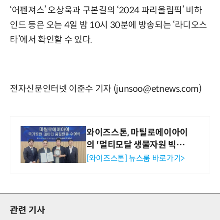
‘어펜져스’ 오상욱과 구본길의 ‘2024 파리올림픽’ 비하
인드 등은 오는 4일 밤 10시 30분에 방송되는 ‘라디오스
타’에서 확인할 수 있다.
전자신문인터넷 이준수 기자 (junsoo@etnews.com)
와이즈스톤, 마틸로에이아이
의 '멀티모달 생물자원 빅데
이터'에 DQ인증 최고 등급
[와이즈스톤] 뉴스룸 바로가기>
수여
관련 기사