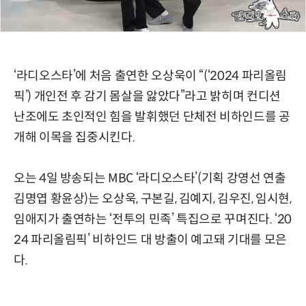
‘라디오스타’에 처음 출연한 오상욱이 “(‘2024 파리올림
픽’) 개인전 후 감기 몸살을 앓았다”라고 밝히며 컨디션
난조에도 초인적인 힘을 발휘했던 단체전 비하인드를 공
개해 이목을 집중시킨다.
오는 4일 방송되는 MBC ‘라디오스타’(기획 강영선 연출
김명엽 황윤상)는 오상욱, 구본길, 김예지, 김우진, 임시현,
임애지가 출연하는 ‘전투의 민족’ 특집으로 꾸며진다. ‘20
24 파리올림픽’ 비하인드 대 방출이 예고돼 기대를 모은
다.