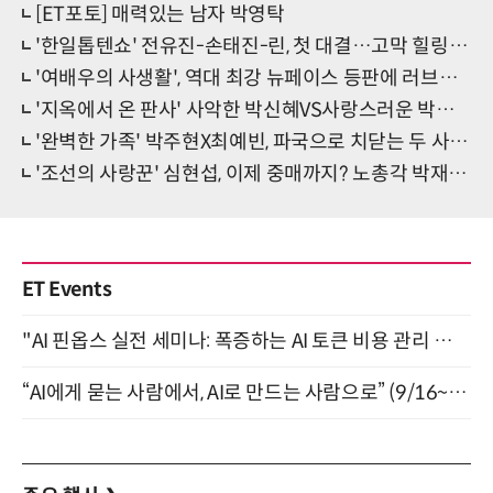
[ET포토] 매력있는 남자 박영탁
'한일톱텐쇼' 전유진-손태진-린, 첫 대결…고막 힐링 터진다
'여배우의 사생활', 역대 최강 뉴페이스 등판에 러브라인 대변동?
'지옥에서 온 판사' 사악한 박신혜VS사랑스러운 박신혜, 극과 극 매력
'완벽한 가족' 박주현X최예빈, 파국으로 치닫는 두 사람의 관계
'조선의 사랑꾼' 심현섭, 이제 중매까지? 노총각 박재홍에 연애 코칭
ET Events
"AI 핀옵스 실전 세미나: 폭증하는 AI 토큰 비용 관리 전략" 8월 21일 개최
“AI에게 묻는 사람에서, AI로 만드는 사람으로” (9/16~17)