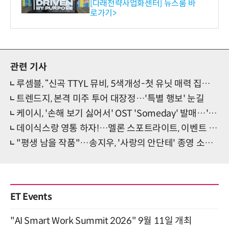
와의 비즈니스 미팅 지원…K
[다래전략사업화센터] 뉴스룸 바
로가기>
-바이오 해외 진출 교두보 확
보
관련 기사
루셈블, “신곡 TTYL 뮤비, 5색개성-첫 유닛 매력 집중”(인터뷰①)
트렌드지, 본격 미주 투어 대장정…'특별 행보' 눈길
케이시, '손해 보기 싫어서' OST 'Someday' 발매…'빛나는 감성'
데이식스랑 영통 하자!…멜론 스포트라이트, 이벤트 개최
"평생 남을 작품"…송지우, '사랑의 안단테' 종영 소감 [일문일답]
ET Events
"AI Smart Work Summit 2026" 9월 11일 개최