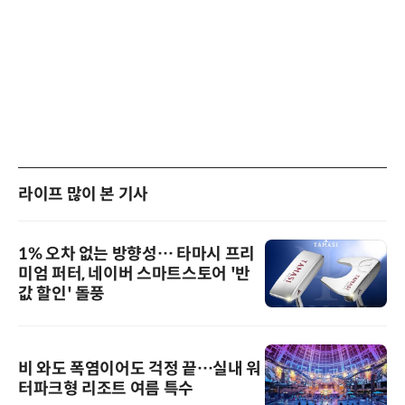
라이프 많이 본 기사
1% 오차 없는 방향성… 타마시 프리
미엄 퍼터, 네이버 스마트스토어 '반
값 할인' 돌풍
비 와도 폭염이어도 걱정 끝…실내 워
터파크형 리조트 여름 특수