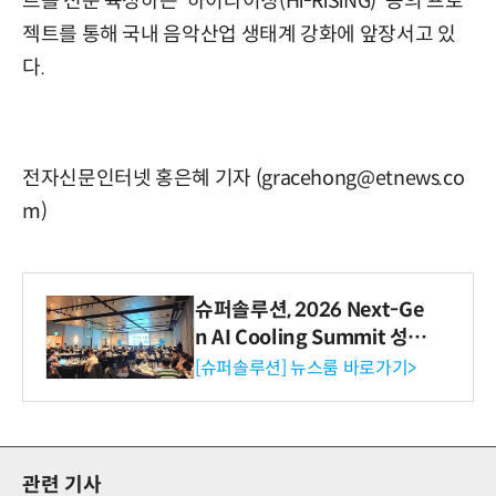
트를 전문 육성하는 '하이라이징(Hi-RiSiNG)' 등의 프로
젝트를 통해 국내 음악산업 생태계 강화에 앞장서고 있
다.
전자신문인터넷 홍은혜 기자 (gracehong@etnews.co
m)
슈퍼솔루션, 2026 Next-Ge
n AI Cooling Summit 성황
리 성료
[슈퍼솔루션] 뉴스룸 바로가기>
관련 기사