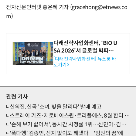
전자신문인터넷 홍은혜 기자 (gracehong@etnews.co
m)
다래전략사업화센터, 'BIO U
SA 2026'서 글로벌 빅파마
와의 비즈니스 미팅 지원…K
[다래전략사업화센터] 뉴스룸 바
로가기>
-바이오 해외 진출 교두보 확
보
관련 기사
신의진, 신곡 '소녀, 빛을 달리다' 발매 예고
스트레이 키즈·제로베이스원·트리플에스, 8월 한터 월간차트 각 부문 1위
'손해 보기 싫어서', 동시간 시청률 1위…신민아·김영대, 가짜 결혼식
'푹다행' 김종민, 신지 없이도 해냈다…'임원의 꿈'에 한 발짝