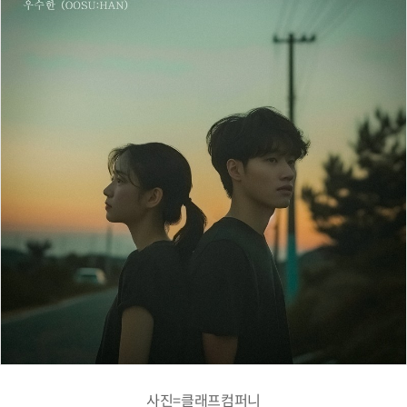
사진=클래프컴퍼니