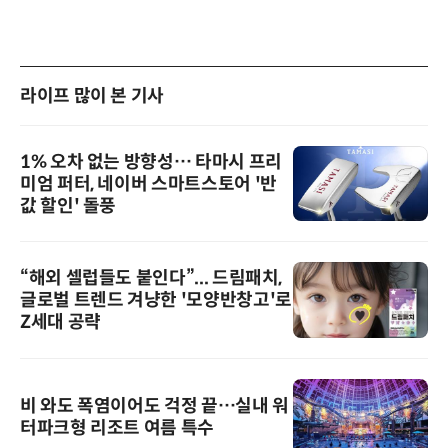
라이프 많이 본 기사
1% 오차 없는 방향성… 타마시 프리
미엄 퍼터, 네이버 스마트스토어 '반
값 할인' 돌풍
“해외 셀럽들도 붙인다”... 드림패치,
글로벌 트렌드 겨냥한 '모양반창고'로
Z세대 공략
비 와도 폭염이어도 걱정 끝…실내 워
터파크형 리조트 여름 특수