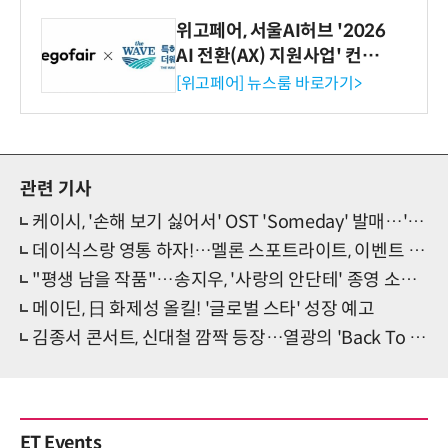
위고페어, 서울AI허브 '2026
AI 전환(AX) 지원사업' 컨소
시엄 선정
[위고페어] 뉴스룸 바로가기>
관련 기사
케이시, '손해 보기 싫어서' OST 'Someday' 발매…'빛나는 감성'
데이식스랑 영통 하자!…멜론 스포트라이트, 이벤트 개최
"평생 남을 작품"…송지우, '사랑의 안단테' 종영 소감 [일문일답]
메이딘, 日 화제성 올킬! '글로벌 스타' 성장 예고
김종서 콘서트, 신대철 깜짝 등장…열광의 'Back To The 8090'
ET Events