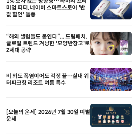
1% 오차 없는 방향성… 타마시 프리
미엄 퍼터, 네이버 스마트스토어 '반
값 할인' 돌풍
“해외 셀럽들도 붙인다”... 드림패치,
글로벌 트렌드 겨냥한 '모양반창고'로
Z세대 공략
비 와도 폭염이어도 걱정 끝…실내 워
터파크형 리조트 여름 특수
[오늘의 운세] 2026년 7월 30일 띠별
운세