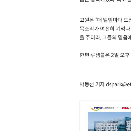
고원은 “매 앨범마다 도
목소리가 여전히 기억나고
을 주더라. 그들의 믿음에
한편 루셈블은 2일 오후 
박동선 기자 dspark@et