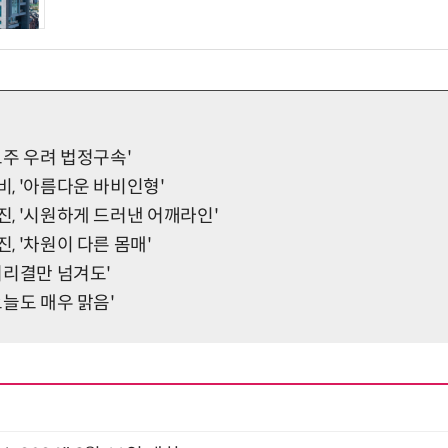
'도주 우려 법정구속'
비, '아름다운 바비인형'
현진, '시원하게 드러낸 어깨라인'
진, '차원이 다른 몸매'
'머리결만 넘겨도'
'오늘도 매우 맑음'