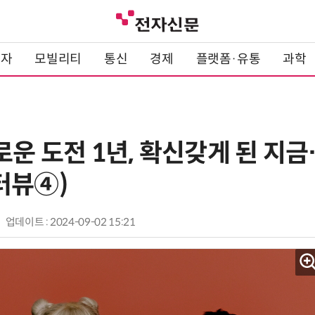
전자
모빌리티
통신
경제
플랫폼·유통
과학
로운 도전 1년, 확신갖게 된 지금
터뷰④)
업데이트 : 2024-09-02 15:21