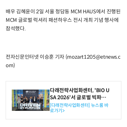
배우 김혜윤이 2일 서울 청담동 MCM HAUS에서 진행된
MCM 글로벌 럭셔리 패션하우스 전시 개최 기념 행사에
참석했다.
전자신문인터넷 이승훈 기자 (mozart1205@etnews.c
om)
다래전략사업화센터, 'BIO U
SA 2026'서 글로벌 빅파마
와의 비즈니스 미팅 지원…K
[다래전략사업화센터] 뉴스룸 바
로가기>
-바이오 해외 진출 교두보 확
보