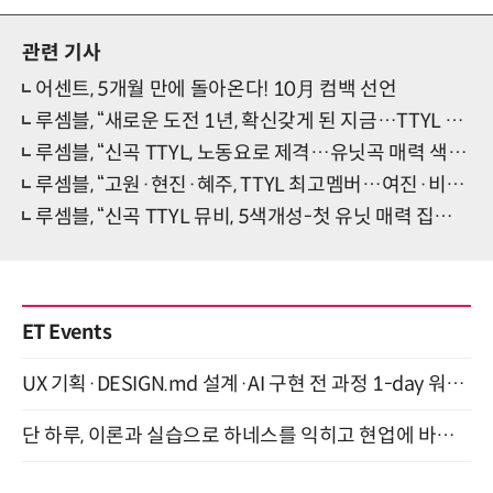
관련 기사
어센트, 5개월 만에 돌아온다! 10月 컴백 선언
루셈블, “새로운 도전 1년, 확신갖게 된 지금…TTYL 자신있어”(인터뷰④)
루셈블, “신곡 TTYL, 노동요로 제격…유닛곡 매력 색달라”(인터뷰③)
루셈블, “고원·현진·혜주, TTYL 최고멤버…여진·비비 성장면모”(인터뷰②)
루셈블, “신곡 TTYL 뮤비, 5색개성-첫 유닛 매력 집중”(인터뷰①)
ET Events
UX 기획·DESIGN.md 설계·AI 구현 전 과정 1-day 워크숍 with Claude Code·Codex 9월 15일 개최
단 하루, 이론과 실습으로 하네스를 익히고 현업에 바로 쓰는 핸즈온 워크숍 (8/20)