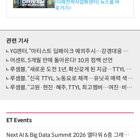
와의 비즈니스 미팅 지원…K
[다래전략사업화센터] 뉴스룸 바
로가기>
-바이오 해외 진출 교두보 확
보
관련 기사
YG엔터, “아티스트 딥페이크 예의주시…강경대응 할 것”(공식)
어센트, 5개월 만에 돌아온다! 10月 컴백 선언
루셈블, “새로운 도전 1년, 확신갖게 된 지금…TTYL 자신있어”(인터뷰④)
루셈블, “신곡 TTYL, 노동요로 제격…유닛곡 매력 색달라”(인터뷰③)
루셈블, “고원·현진·혜주, TTYL 최고멤버…여진·비비 성장면모”(인터뷰②)
ET Events
Next AI & Big Data Summit 2026 엘타워 6층 그레이스홀 개최 (9/18)