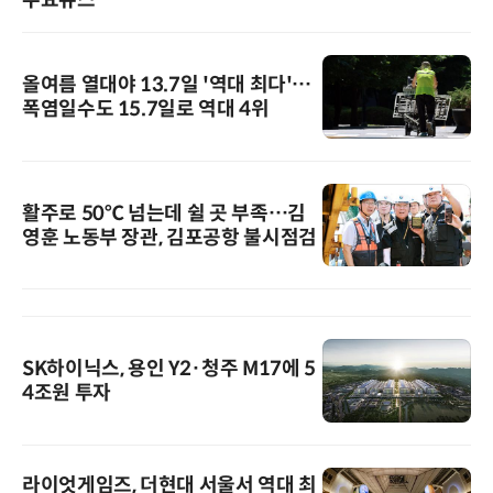
주요뉴스
올여름 열대야 13.7일 '역대 최다'…
폭염일수도 15.7일로 역대 4위
활주로 50℃ 넘는데 쉴 곳 부족…김
영훈 노동부 장관, 김포공항 불시점검
SK하이닉스, 용인 Y2·청주 M17에 5
4조원 투자
라이엇게임즈, 더현대 서울서 역대 최