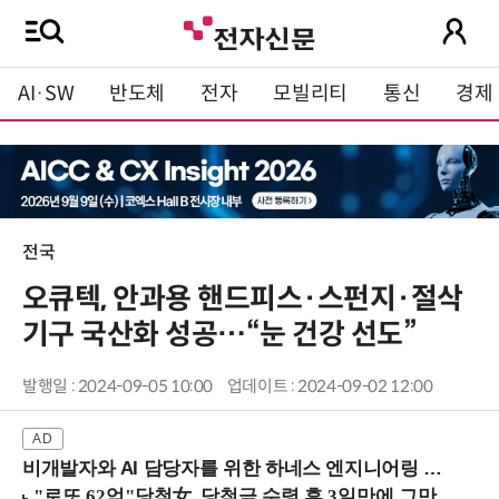
AI·SW
반도체
전자
모빌리티
통신
경제
전국
오큐텍, 안과용 핸드피스·스펀지·절삭
기구 국산화 성공…“눈 건강 선도”
발행일 : 2024-09-05 10:00
업데이트 : 2024-09-02 12:00
비개발자와 AI 담당자를 위한 하네스 엔지니어링 입문과정 (8/20 신논현역)