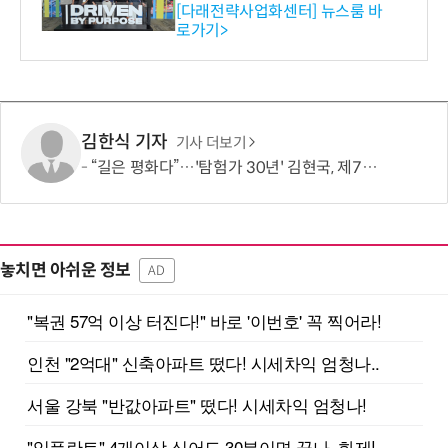
와의 비즈니스 미팅 지원…K
[다래전략사업화센터] 뉴스룸 바
로가기>
-바이오 해외 진출 교두보 확
보
김한식 기자
기사 더보기
“길은 평화다”…'탐험가 30년' 김현국, 제7차 유라시아 대륙횡단 나선다
놓치면 아쉬운 정보
AD