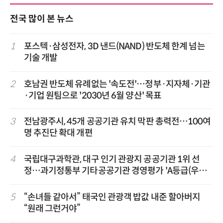
전국 많이 본 뉴스
1
포스텍·삼성전자, 3D 낸드(NAND) 반도체 한계 넘는
기술 개발
2
호남권 반도체 유례없는 '속도전'…정부·지자체·기관
·기업 원팀으로 '2030년 6월 양산' 목표
3
전남광주시, 45개 공공기관 유치 막판 총력전…100여
명 추진단 확대 개편
4
국립대구과학관, 대구 인기 관광지 공공기관 1위 선
정…과기정통부 기타공공기관 경영평가 'A등급(우수)'
겹경사
5
“손녀들 같아서” 태국인 관광객 밥값 내준 할아버지
“원래 그런거야”