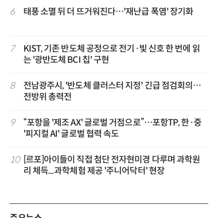
6
태풍 소멸 뒤 더 뜨거워진다…'재난급 폭염' 장기화
7
KIST, 기존 반도체 공정으로 전기·빛 신호 한 번에 읽
는 '광반도체 BCI 칩' 구현
8
전남광주시, '반도체 클러스터 지정' 긴급 점검회의…
전방위 총력전
9
“포항을 '제조 AX' 글로벌 거점으로”…포항TP, 한·중
'피지컬 AI' 글로벌 협력 속도
10
[르포]아이들이 직접 첨단 전자현미경 다루며 과학원
리 체득...과학체험 제공 '주니어닥터' 현장