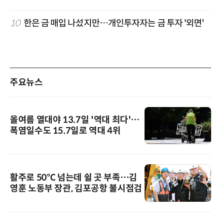
10
한은 금 매입 나섰지만…개인투자자는 금 투자 '외면'
주요뉴스
올여름 열대야 13.7일 '역대 최다'…
폭염일수도 15.7일로 역대 4위
활주로 50℃ 넘는데 쉴 곳 부족…김
영훈 노동부 장관, 김포공항 불시점검