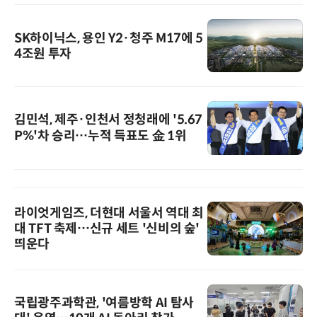
SK하이닉스, 용인 Y2·청주 M17에 5
4조원 투자
김민석, 제주·인천서 정청래에 '5.67
P%'차 승리…누적 득표도 金 1위
라이엇게임즈, 더현대 서울서 역대 최
대 TFT 축제…신규 세트 '신비의 숲'
띄운다
국립광주과학관, '여름방학 AI 탐사