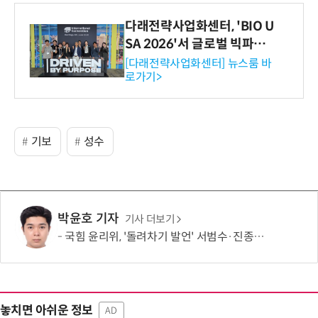
다래전략사업화센터, 'BIO U
SA 2026'서 글로벌 빅파마
와의 비즈니스 미팅 지원…K
[다래전략사업화센터] 뉴스룸 바
로가기>
-바이오 해외 진출 교두보 확
보
기보
성수
박윤호 기자
기사 더보기
국힘 윤리위, '돌려차기 발언' 서범수·진종오 징계 절차 개시
놓치면 아쉬운 정보
AD