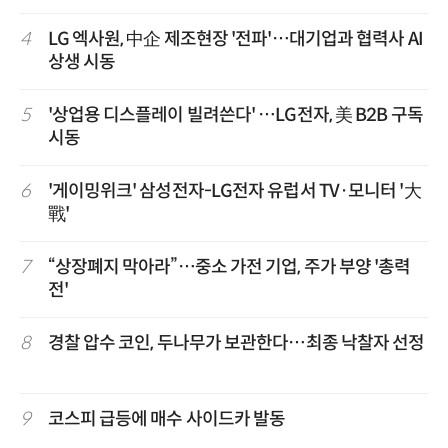
4
LG 엑사원, 中企 제조현장 '전파'…대기업과 협력사 AI
상생 시동
5
'상업용 디스플레이 빌려쓴다' …LG전자, 美 B2B 구독
시동
6
'게이밍위크' 삼성전자-LG전자 유럽서 TV·모니터 '大
戰'
7
“상장폐지 막아라”…중소 가전 기업, 주가 부양 '총력
전'
8
경찰 압수 코인, 두나무가 보관한다…최종 낙찰자 선정
9
코스피 급등에 매수 사이드카 발동