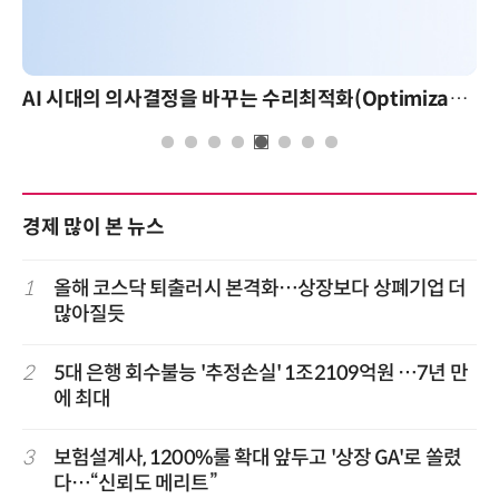
AI 시대의 의사결정을 바꾸는 수리최적화(Optimization): 실제 산업 적용 사례와 활용 전략
경제 많이 본 뉴스
1
올해 코스닥 퇴출러시 본격화…상장보다 상폐기업 더
많아질듯
2
5대 은행 회수불능 '추정손실' 1조2109억원 …7년 만
에 최대
3
보험설계사, 1200%룰 확대 앞두고 '상장 GA'로 쏠렸
다…“신뢰도 메리트”