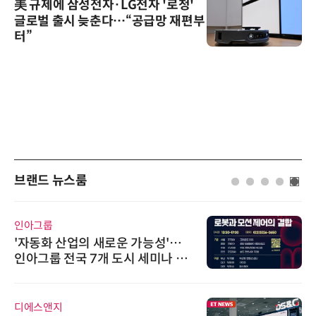
美 규제에 삼성전자·LG전자 '로청'
글로벌 출시 늦춘다…“공급망 재편부
터”
브랜드 뉴스룸
인아그룹
'자동화 산업의 새로운 가능성'…
인아그룹 전국 7개 도시 세미나 페
어 개최
디에스앤지