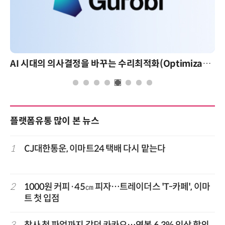
AI 시대의 의사결정을 바꾸는 수리최적화(Optimization): 실제 산업 적용 사례와 활용 전략
플랫폼유통 많이 본 뉴스
1
CJ대한통운, 이마트24 택배 다시 맡는다
2
1000원 커피·45㎝ 피자…트레이더스 'T-카페', 이마
트 첫 입점