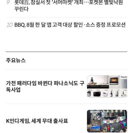
9
롯데百, 잠실서 첫 '서머마켓' 개최…포켓몬 별빛낙원
꾸린다
10
BBQ, 8월 한 달 앱 고객 대상 할인·소스 증정 프로모션
주요뉴스
가전 패러다임 바뀐다 파나소닉도 구
독사업
K인디게임, 세계 무대 출사표