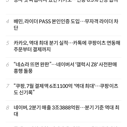
3
창사 첫 파업까지 갔던 카카오…연봉 6.3% 인상 합의
4
배민, 라이더 PASS 본인인증 도입…무자격 라이더 차
단
5
카카오, 역대 최대 분기 실적…카톡에 쿠팡이츠 연동해
주문부터 결제까지
6
“네쇼라 뜨면 완판”…네이버서 '갤럭시 Z8' 사전판매
흥행 돌풍
7
“쿠팡, 7월 결제액 6조1100억 '역대 최대'…쿠팡이츠
도 신기록”
8
네이버, 2분기 매출 3조3888억원…분기 기준 역대 최
대