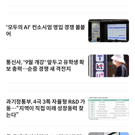
'모두의 AI' 컨소시엄 영입 경쟁 불붙
어
통신사, '9월 개강' 앞두고 유학생 확
보 총력…순증 경쟁 새 격전지
과기정통부, 4극 3특 자율형 R&D 가
동…“지역이 직접 미래 성장동력 찾
는다”