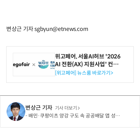
변상근 기자 sgbyun@etnews.com
위고페어, 서울AI허브 '2026
AI 전환(AX) 지원사업' 컨소
시엄 선정
[위고페어] 뉴스룸 바로가기>
변상근 기자
기사 더보기
배민·쿠팡이츠 양강 구도 속 공공배달 앱 성장 정체…경쟁 활성화 방안은?