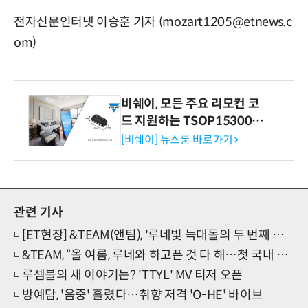
전자신문인터넷 이승훈 기자 (mozart1205@etnews.c
om)
비쉐이, 모든 주요 리모컨 코
드 지원하는 TSOP15300 시
리즈 IR 수신기 출시
[비쉐이] 뉴스룸 바로가기>
관련 기사
[ET현장] &TEAM(앤팀), '루네빛 늑대돌의 두 번째 발자국'…韓 첫 아레나 단콘 성료(종합)
&TEAM, “올 여름, 루네와 하고픈 것 다 해…첫 국내 아레나콘 설렘 드러내(현장)
루셈블의 새 이야기는? 'TTYL' MV 티저 오픈
방예담, '음중' 홀렸다…취향 저격 'O-HE' 바이브