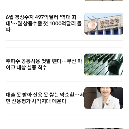
6월 경상수지 497억달러 '역대 최
대'…월 상품수출 첫 1000억달러 돌
파
주파수 공동사용 첫발 뗀다…무선 마
이크 대상 실증 착수
대출 못 받아 신용 못 쌓는 악순환…서
민 신용평가 사각지대 메운다