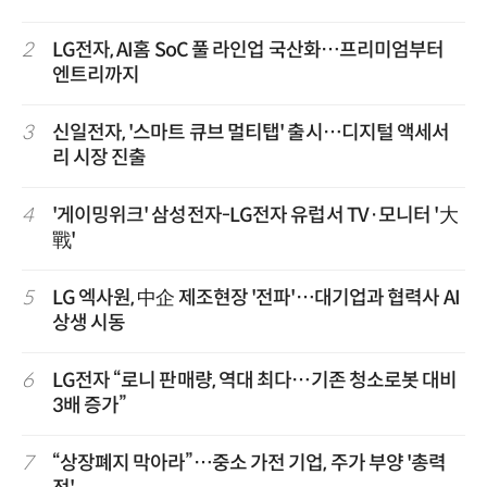
2
LG전자, AI홈 SoC 풀 라인업 국산화…프리미엄부터
엔트리까지
3
신일전자, '스마트 큐브 멀티탭' 출시…디지털 액세서
리 시장 진출
4
'게이밍위크' 삼성전자-LG전자 유럽서 TV·모니터 '大
戰'
5
LG 엑사원, 中企 제조현장 '전파'…대기업과 협력사 AI
상생 시동
6
LG전자 “로니 판매량, 역대 최다…기존 청소로봇 대비
3배 증가”
7
“상장폐지 막아라”…중소 가전 기업, 주가 부양 '총력