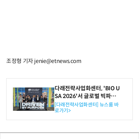
조정형 기자 jenie@etnews.com
다래전략사업화센터, 'BIO U
SA 2026'서 글로벌 빅파마
와의 비즈니스 미팅 지원…K
[다래전략사업화센터] 뉴스룸 바
로가기>
-바이오 해외 진출 교두보 확
보