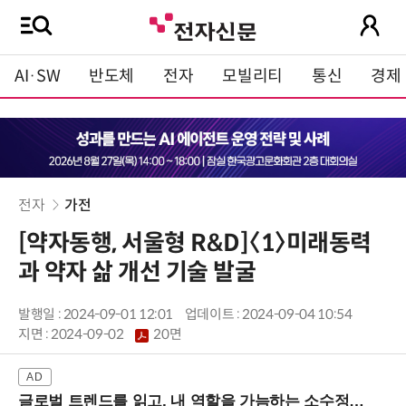
AI·SW
반도체
전자
모빌리티
통신
경제
전자
가전
[약자동행, 서울형 R&D]〈1〉미래동력
과 약자 삶 개선 기술 발굴
발행일 : 2024-09-01 12:01
업데이트 : 2024-09-04 10:54
지면 :
2024-09-02
20면
글로벌 트렌드를 읽고, 내 역할을 가늠하는 소수정예 실습 워크숍 (8/28 신논현역)