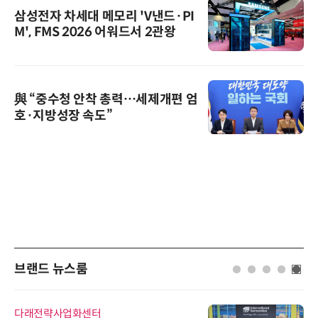
삼성전자 차세대 메모리 'V낸드·PI
M', FMS 2026 어워드서 2관왕
與 “중수청 안착 총력…세제개편 엄
호·지방성장 속도”
브랜드 뉴스룸
다래전략사업화센터