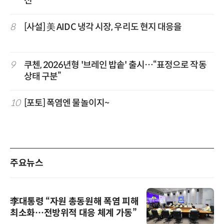
전'
8
[사설] 美 AIDC 냉각 시장, 우리도 현지 대응을
9
쿠첸, 2026년형 '브레인 밥솥' 출시…“표정으로 작동
상태 구분”
10
[포토] 폭염엔 물놀이지~
주요뉴스
李대통령 “자원 총동원해 폭염 피해
최소화…전방위적 대응 체계 가동”