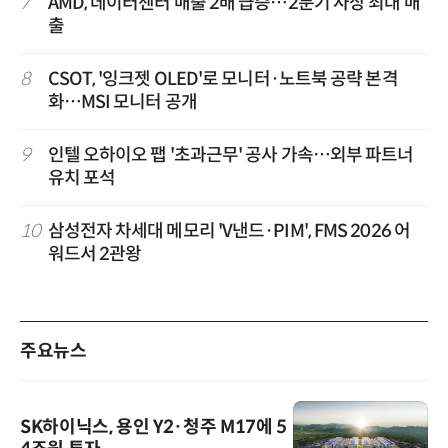
7
AMD, 데이터센터 매출 2배 급증…2분기 사상 최대 매
출
8
CSOT, '잉크젯 OLED'로 모니터·노트북 공략 본격
화…MSI 모니터 공개
9
인텔 오하이오 팹 '초과근무' 공사 가속…외부 파트너
유치 포석
10
삼성전자 차세대 메모리 'V낸드·PIM', FMS 2026 어
워드서 2관왕
주요뉴스
SK하이닉스, 용인 Y2·청주 M17에 5