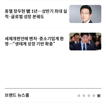
휴젤 장두현 號 1년…상반기 최대 실
적·글로벌 성장 본궤도
세제개편안에 벤처·중소기업계 환
영…“생태계 성장 기반 확충”
브랜드 뉴스룸