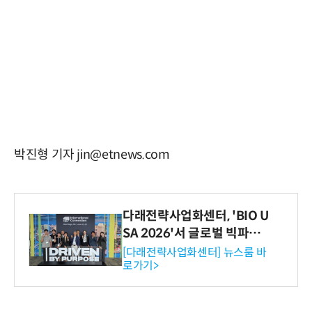
박진형 기자 jin@etnews.com
다래전략사업화센터, 'BIO U
SA 2026'서 글로벌 빅파마
와의 비즈니스 미팅 지원…K
[다래전략사업화센터] 뉴스룸 바
로가기>
-바이오 해외 진출 교두보 확
보