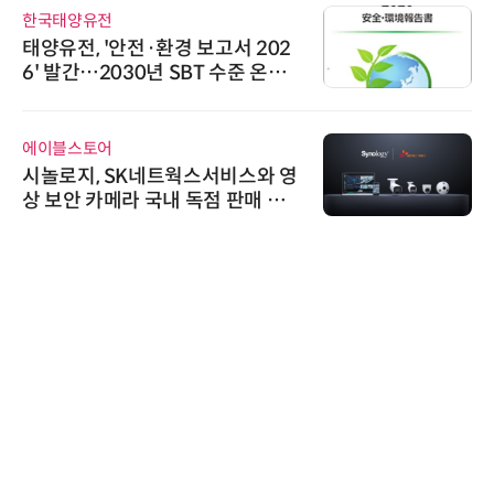
한국태양유전
태양유전, '안전·환경 보고서 202
6' 발간…2030년 SBT 수준 온실
가스 감축 추진
에이블스토어
시놀로지, SK네트웍스서비스와 영
상 보안 카메라 국내 독점 판매 파
트너십 체결