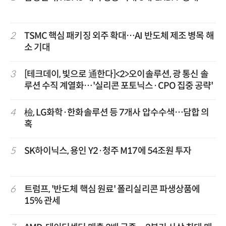
2
TSMC 핵심 패키징 외주 확대…AI 반도체 제조 병목 해
소 기대
3
[테크데이, 빛으로 通한다]<2>오이솔루션, 광 통신 솔
루션 수직 계열화…'실리콘 포토닉스·CPO 집중 공략'
4
檢, LG화학·한화솔루션 등 7개사 압수수색…담합 의
혹
5
SK하이닉스, 용인 Y2·청주 M17에 54조원 투자
6
트럼프, '반도체 핵심 원료' 폴리실리콘 파생상품에
15% 관세