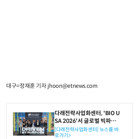
대구=정재훈 기자 jhoon@etnews.com
다래전략사업화센터, 'BIO U
SA 2026'서 글로벌 빅파마
와의 비즈니스 미팅 지원…K
[다래전략사업화센터] 뉴스룸 바
로가기>
-바이오 해외 진출 교두보 확