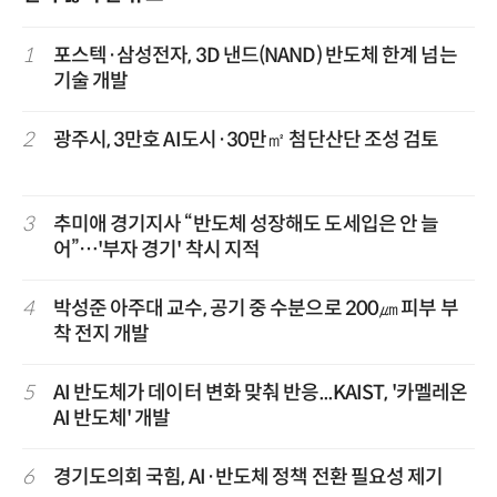
1
포스텍·삼성전자, 3D 낸드(NAND) 반도체 한계 넘는
기술 개발
2
광주시, 3만호 AI도시·30만㎡ 첨단산단 조성 검토
3
추미애 경기지사 “반도체 성장해도 도세입은 안 늘
어”…'부자 경기' 착시 지적
4
박성준 아주대 교수, 공기 중 수분으로 200㎛ 피부 부
착 전지 개발
5
AI 반도체가 데이터 변화 맞춰 반응...KAIST, '카멜레온
AI 반도체' 개발
6
경기도의회 국힘, AI·반도체 정책 전환 필요성 제기