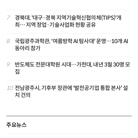
7
경북대, '대구·경북 지역기술혁신협의체(TIPS)'개
최… 지역 창업·기술사업화 현황 공유
8
국립광주과학관, '여름방학 AI 탐사대' 운영…10개 AI
동아리 참가
9
반도체도 전문대학원 시대…가천대, 내년 3월 30명 모
집
10
전남광주시, 기후부 장관에 '발전공기업 통합 본사' 설
치 건의
주요뉴스