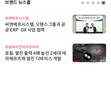
브랜드 뉴스룸
씨앤에프시스템
씨앤에프시스템, 오웬스그룹과 공
공 ERP·DX 사업 협력
로옴세미컨덕터코리아
로옴, 발진 출력 4배 높인 2세대 테
라헤르츠파 발진 디바이스 개발