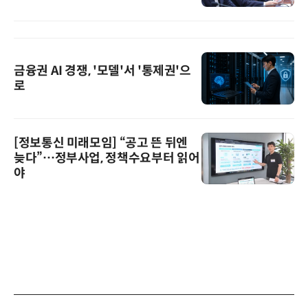
금융권 AI 경쟁, '모델'서 '통제권'으
로
[정보통신 미래모임] “공고 뜬 뒤엔
늦다”…정부사업, 정책수요부터 읽어
야