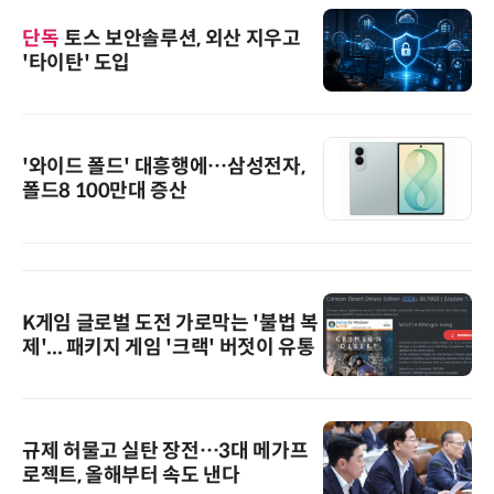
단독
토스 보안솔루션, 외산 지우고
'타이탄' 도입
'와이드 폴드' 대흥행에…삼성전자,
폴드8 100만대 증산
K게임 글로벌 도전 가로막는 '불법 복
제'... 패키지 게임 '크랙' 버젓이 유통
규제 허물고 실탄 장전…3대 메가프
로젝트, 올해부터 속도 낸다