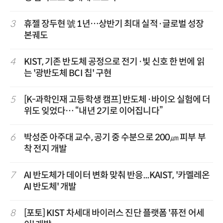
3
휴젤 장두현 號 1년…상반기 최대 실적·글로벌 성장
본궤도
4
KIST, 기존 반도체 공정으로 전기·빛 신호 한 번에 읽
는 '광반도체 BCI 칩' 구현
5
[K-과학인재 고등학생 캠프] 반도체·바이오 실험에 더
위도 잊었다… “내년 2기로 이어집니다”
6
박성준 아주대 교수, 공기 중 수분으로 200㎛ 피부 부
착 전지 개발
7
AI 반도체가 데이터 변화 맞춰 반응...KAIST, '카멜레온
AI 반도체' 개발
8
[포토] KIST 차세대 바이러스 진단 플랫폼 '퓨전 어세