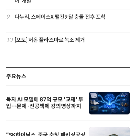
이' 개발
9
다누리, 스페이스X 팰컨9 달 충돌 전후 포착
10
[포토] 저온 플라즈마로 녹조 제거
주요뉴스
독자 AI 모델에 87억 규모 '교재' 투
입…문제·전공책에 강의영상까지
“SK하이닉스, 중국 충칭 패키징공장