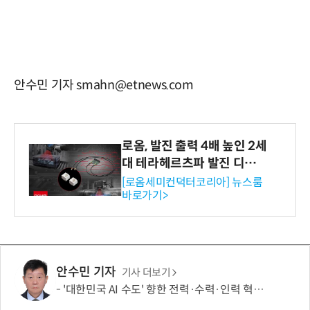
안수민 기자 smahn@etnews.com
로옴, 발진 출력 4배 높인 2세
대 테라헤르츠파 발진 디바이
스 개발
[로옴세미컨덕터코리아] 뉴스룸
바로가기>
안수민 기자
기사 더보기
'대한민국 AI 수도' 향한 전력·수력·인력 혁신 시동…'충남 3력 혁신 TF 회의 첫 개최