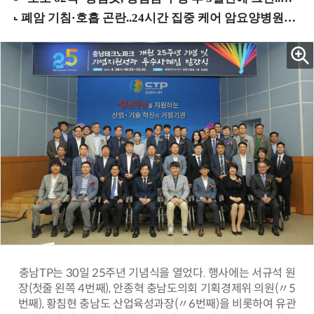
충남TP는 30일 25주년 기념식을 열었다. 행사에는 서규석 원
장(첫줄 왼쪽 4번째), 안종혁 충남도의회 기획경제위 의원(〃5
번째), 황침현 충남도 산업육성과장(〃6번째)을 비롯하여 유관