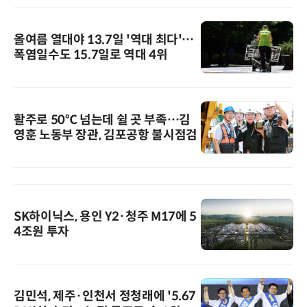
올여름 열대야 13.7일 '역대 최다'…
폭염일수도 15.7일로 역대 4위
활주로 50℃ 넘는데 쉴 곳 부족…김
영훈 노동부 장관, 김포공항 불시점검
SK하이닉스, 용인 Y2·청주 M17에 5
4조원 투자
김민석, 제주·인천서 정청래에 '5.67