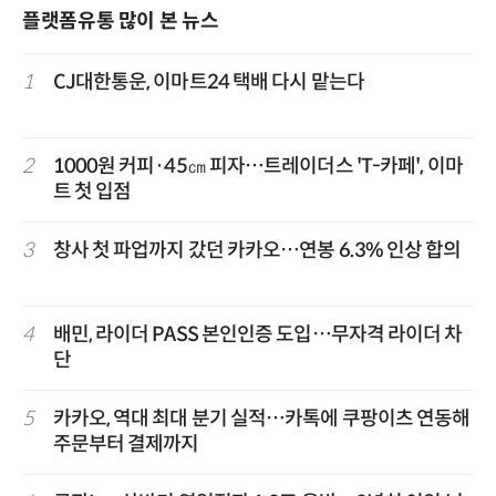
플랫폼유통 많이 본 뉴스
1
CJ대한통운, 이마트24 택배 다시 맡는다
2
1000원 커피·45㎝ 피자…트레이더스 'T-카페', 이마
트 첫 입점
3
창사 첫 파업까지 갔던 카카오…연봉 6.3% 인상 합의
4
배민, 라이더 PASS 본인인증 도입…무자격 라이더 차
단
5
카카오, 역대 최대 분기 실적…카톡에 쿠팡이츠 연동해
주문부터 결제까지