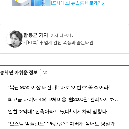
환원 강화” 계획 공시
[포시에스] 뉴스룸 바로가기>
함봉균 기자
기사 더보기
[ET톡] 車업계 감원 폭풍과 골든타임
놓치면 아쉬운 정보
AD