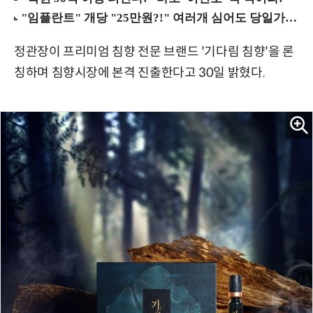
정관장이 프리미엄 침향 전문 브랜드 '기다림 침향'을 론
칭하며 침향시장에 본격 진출한다고 30일 밝혔다.