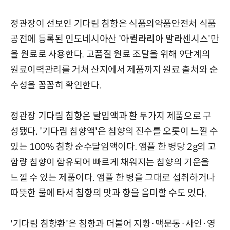
정관장이 선보인 기다림 침향은 식품의약품안전처 식품
공전에 등록된 인도네시아산 '아퀼라리아 말라센시스'만
을 원료로 사용한다. 고품질 원료 조달을 위해 9단계의
원료이력관리를 거쳐 산지에서 제품까지 원료 출처와 순
수성을 꼼꼼히 확인한다.
정관장 기다림 침향은 달임액과 환 두가지 제품으로 구
성됐다. '기다림 침향액'은 침향의 진수를 오롯이 느낄 수
있는 100% 침향 순수달임액이다. 앰플 한 병당 2g의 고
함량 침향이 함유되어 빠르게 채워지는 침향의 기운을
느낄 수 있는 제품이다. 앰플 한 병을 그대로 섭취하거나
따뜻한 물에 타서 침향의 맛과 향을 음미할 수도 있다.
'기다림 침향환'은 침향과 더불어 지황·맥문동·사인·영