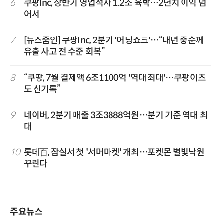
6
쿠팡Inc, 상반기 영업적자 1.2조 육박…2년치 이익 넘
어서
7
[뉴스줌인] 쿠팡Inc, 2분기 '어닝쇼크'…“내년 중순께
유출 사고 전 수준 회복”
8
“쿠팡, 7월 결제액 6조1100억 '역대 최대'…쿠팡이츠
도 신기록”
9
네이버, 2분기 매출 3조3888억원…분기 기준 역대 최
대
10
롯데百, 잠실서 첫 '서머마켓' 개최…포켓몬 별빛낙원
꾸린다
주요뉴스