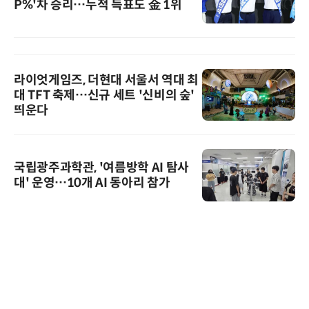
P%'차 승리…누적 득표도 金 1위
라이엇게임즈, 더현대 서울서 역대 최
대 TFT 축제…신규 세트 '신비의 숲'
띄운다
국립광주과학관, '여름방학 AI 탐사
대' 운영…10개 AI 동아리 참가