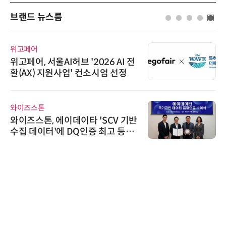
브랜드 뉴스룸
위고페어
위고페어, 서울AI허브 '2026 AI 전
환(AX) 지원사업' 컨소시엄 선정
와이즈스톤
와이즈스톤, 에이데이타 'SCV 기반
수집 데이터'에 DQ인증 최고 등급
수여