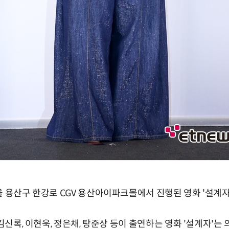
울 용산구 한강로 CGV 용산아이파크몰에서 진행된 영화 '설계
 김신록, 이현욱, 정은채, 탕준상 등이 출연하는 영화 '설계자'는