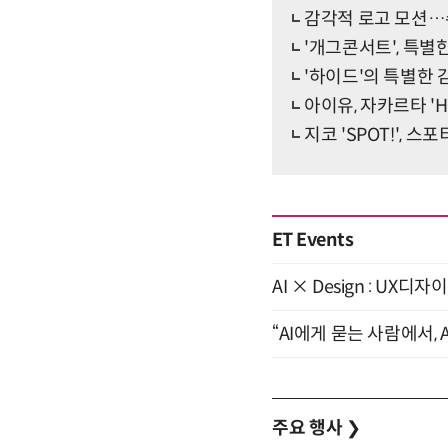
감각적 로고 모션…수진,
'개그콘서트', 특별
'하이드'의 특별한 
아이유, 자카르타 'H
지코 'SPOT!', 
ET Events
AI × Design : U
“AI에게 묻는 사람에서, A
주요 행사
❯