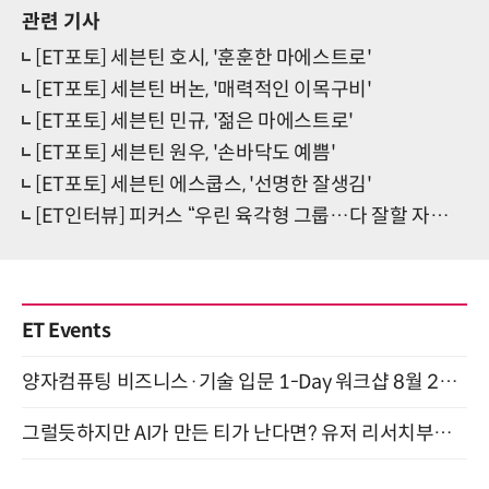
관련 기사
[ET포토] 세븐틴 호시, '훈훈한 마에스트로'
[ET포토] 세븐틴 버논, '매력적인 이목구비'
[ET포토] 세븐틴 민규, '젊은 마에스트로'
[ET포토] 세븐틴 원우, '손바닥도 예쁨'
[ET포토] 세븐틴 에스쿱스, '선명한 잘생김'
[ET인터뷰] 피커스 “우린 육각형 그룹…다 잘할 자신 있어요!”
ET Events
양자컴퓨팅 비즈니스·기술 입문 1-Day 워크샵 8월 28일 개최
그럴듯하지만 AI가 만든 티가 난다면? 유저 리서치부터 배포까지! (9/15)