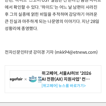
한편, '하이드' 스코어 OST 앨범은 전 온라인 음원 사이트
에서 확인할 수 있다. '하이드'는 어느 날 남편이 사라진
후 그의 실종에 얽힌 비밀을 추적하며 감당하기 어려운
큰 진실과 마주하게 되는 나문영의 이야기다. 지난 28일
성황리에 종영했다.
전자신문인터넷 강미경 기자 (mkk94@etnews.com)
위고페어, 서울AI허브 '2026
AI 전환(AX) 지원사업' 컨소
시엄 선정
[위고페어] 뉴스룸 바로가기>