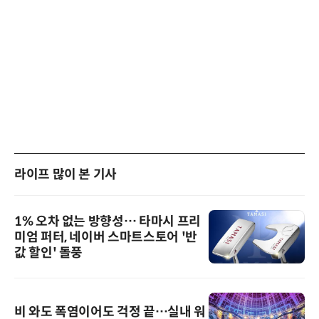
라이프 많이 본 기사
1% 오차 없는 방향성… 타마시 프리
미엄 퍼터, 네이버 스마트스토어 '반
값 할인' 돌풍
비 와도 폭염이어도 걱정 끝…실내 워