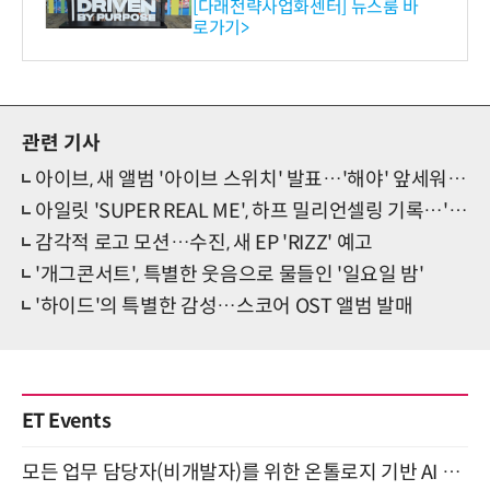
와의 비즈니스 미팅 지원…K
[다래전략사업화센터] 뉴스룸 바
로가기>
-바이오 해외 진출 교두보 확
보
관련 기사
아이브, 새 앨범 '아이브 스위치' 발표…'해야' 앞세워 새 IVE감성 ON
아일릿 'SUPER REAL ME', 하프 밀리언셀링 기록…'Magnetic 타고 슈퍼이끌림'
감각적 로고 모션…수진, 새 EP 'RIZZ' 예고
'개그콘서트', 특별한 웃음으로 물들인 '일요일 밤'
'하이드'의 특별한 감성…스코어 OST 앨범 발매
ET Events
모든 업무 담당자(비개발자)를 위한 온톨로지 기반 AI 지식체계 설계 1-day 워크숍 8월 20일 개최