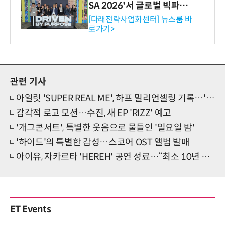
SA 2026'서 글로벌 빅파마
와의 비즈니스 미팅 지원…K
[다래전략사업화센터] 뉴스룸 바
로가기>
-바이오 해외 진출 교두보 확
보
관련 기사
아일릿 'SUPER REAL ME', 하프 밀리언셀링 기록…'Magnetic 타고 슈퍼이끌림'
감각적 로고 모션…수진, 새 EP 'RIZZ' 예고
'개그콘서트', 특별한 웃음으로 물들인 '일요일 밤'
'하이드'의 특별한 감성…스코어 OST 앨범 발매
아이유, 자카르타 'HEREH' 공연 성료…“최소 10년 동안 못잊을 무대”
ET Events