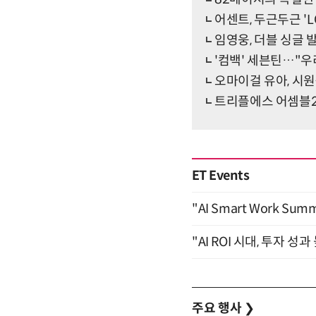
어센트, 두근두근 'LO
임영웅, 더블 싱글 
'컴백' 세븐틴…"우
오마이걸 유아, 시
트리플에스 어셈블24
ET Events
"AI Smart Work Sum
"AI ROI 시대, 투자 성
주요 행사
❯