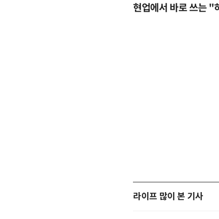
현업에서 바로 쓰는 "
업무 자동화 위한 AI ‘세컨드 브레인’ 만들기 1-day 워크숍 - LLM Wiki 기반 정리·리서치·보고 자동화
라이프 많이 본 기사