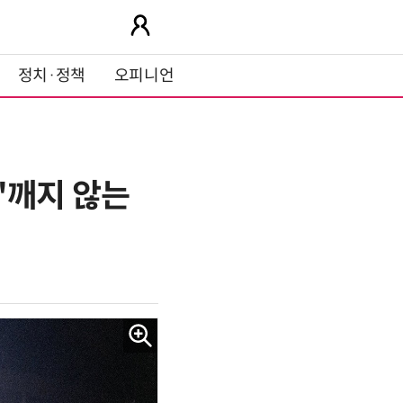
정치·정책
오피니언
…"깨지 않는