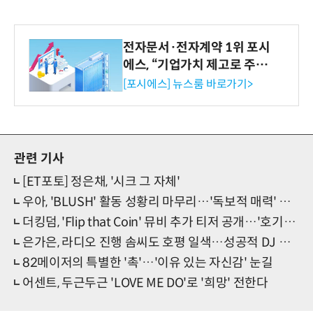
전자문서·전자계약 1위 포시
에스, “기업가치 제고로 주주
환원 강화” 계획 공시
[포시에스] 뉴스룸 바로가기>
관련 기사
[ET포토] 정은채, '시크 그 자체'
우아, 'BLUSH' 활동 성황리 마무리…'독보적 매력' 입증
더킹덤, 'Flip that Coin' 뮤비 추가 티저 공개…'호기심 급상승'
은가은, 라디오 진행 솜씨도 호평 일색…성공적 DJ 데뷔
82메이저의 특별한 '촉'…'이유 있는 자신감' 눈길
어센트, 두근두근 'LOVE ME DO'로 '희망' 전한다