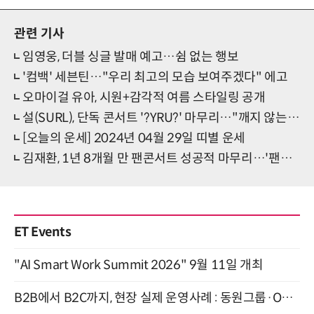
관련 기사
임영웅, 더블 싱글 발매 예고…쉼 없는 행보
'컴백' 세븐틴…"우리 최고의 모습 보여주겠다" 에고
오마이걸 유아, 시원+감각적 여름 스타일링 공개
설(SURL), 단독 콘서트 '?YRU?' 마무리…"깨지 않는 꿈 되길"
[오늘의 운세] 2024년 04월 29일 띠별 운세
김재환, 1년 8개월 만 팬콘서트 성공적 마무리…'팬心 저격'
ET Events
"AI Smart Work Summit 2026" 9월 11일 개최
B2B에서 B2C까지, 현장 실제 운영사례 : 동원그룹·OCI·다이닝브랜즈그룹·당근 (8/27)