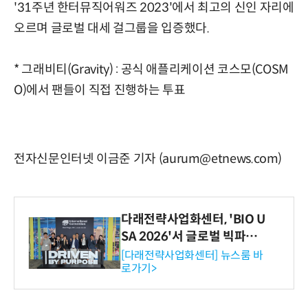
'31주년 한터뮤직어워즈 2023'에서 최고의 신인 자리에
오르며 글로벌 대세 걸그룹을 입증했다.
* 그래비티(Gravity) : 공식 애플리케이션 코스모(COSM
O)에서 팬들이 직접 진행하는 투표
전자신문인터넷 이금준 기자 (aurum@etnews.com)
다래전략사업화센터, 'BIO U
SA 2026'서 글로벌 빅파마
와의 비즈니스 미팅 지원…K
[다래전략사업화센터] 뉴스룸 바
로가기>
-바이오 해외 진출 교두보 확
보