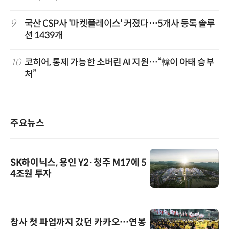
9
국산 CSP사 '마켓플레이스' 커졌다…5개사 등록 솔루
션 1439개
10
코히어, 통제 가능한 소버린 AI 지원…“韓이 아태 승부
처”
주요뉴스
SK하이닉스, 용인 Y2·청주 M17에 5
4조원 투자
창사 첫 파업까지 갔던 카카오…연봉