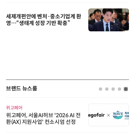
세제개편안에 벤처·중소기업계 환
영…“생태계 성장 기반 확충”
브랜드 뉴스룸
위고페어
위고페어, 서울AI허브 '2026 AI 전
환(AX) 지원사업' 컨소시엄 선정