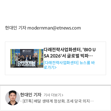
현대인 기자 modernman@etnews.com
다래전략사업화센터, 'BIO U
SA 2026'서 글로벌 빅파마
와의 비즈니스 미팅 지원…K
[다래전략사업화센터] 뉴스룸 바
로가기>
-바이오 해외 진출 교두보 확
보
현대인 기자
기사 더보기
[ET톡] 배달 생태계 정상화, 조세 당국 의지에 달렸다