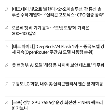
3
[테크데이, 빛으로 通한다]<2>오이솔루션, 광 통신 솔
루션 수직 계열화…'실리콘 포토닉스·CPO 집중 공략'
4
오픈AI 첫 AI 기기 윤곽…'도넛 모양'에 가격은
300~400달러
5
[테크 차이나] DeepSeek V4 Flash 1위… 중국 모델 강
세 지속(OpenRouter 주간 AI 모델 사용량 순위)
6
美 행정부, AI 모델 '해킹 등 사이버 보안 테스트' 의무화
7
구광모 LG 회장, 내주 美 실리콘밸리서 젠슨 황 재회동
8
[르포] 정부 GPU 7656장 운영 최전선…'NHN 팩토리
X' 가보니