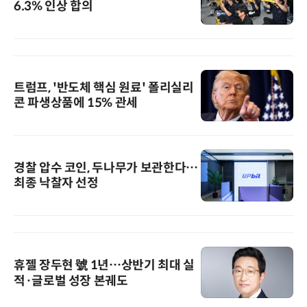
6.3% 인상 합의
트럼프, '반도체 핵심 원료' 폴리실리
콘 파생상품에 15% 관세
경찰 압수 코인, 두나무가 보관한다…
최종 낙찰자 선정
휴젤 장두현 號 1년…상반기 최대 실
적·글로벌 성장 본궤도