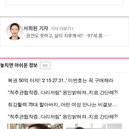
서희원 기자
기사 더보기
운전도 못하고, 삶이 지루해서?…97세 英 할머니, 비행기 날개에 매달렸다
놓치면 아쉬운 정보
AD