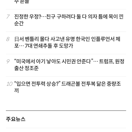
주 흔들”
7
진정한 우정?…친구 구하려다 둘 다 의자 틈에 목이 낀
순간
8
日서 벤틀리 몰다 사고낸 유명 한국인 인플루언서 체
포… 7대 연쇄추돌 후 도망가
9
“미국에서 아기 낳아도 시민권 안준다”… 트럼프, 원정
출산 정조준
10
“입으면 전투력 상승?” 드래곤볼 전투복 닮은 중량조
끼
주요뉴스