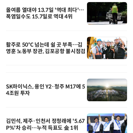
올여름 열대야 13.7일 '역대 최다'…
폭염일수도 15.7일로 역대 4위
활주로 50℃ 넘는데 쉴 곳 부족…김
영훈 노동부 장관, 김포공항 불시점검
SK하이닉스, 용인 Y2·청주 M17에 5
4조원 투자
김민석, 제주·인천서 정청래에 '5.67
P%'차 승리…누적 득표도 金 1위