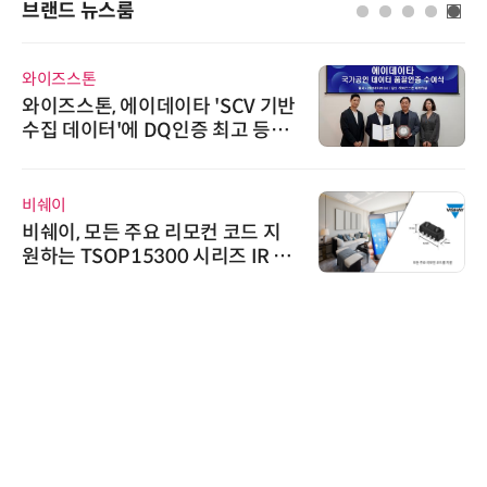
브랜드 뉴스룸
톤
슈퍼솔루션
, 에이데이타 'SCV 기반
슈퍼솔루션, 2
터'에 DQ인증 최고 등급
ooling S
로옴세미컨덕
모든 주요 리모컨 코드 지
로옴, 발진 
SOP15300 시리즈 IR 수
라헤르츠파 
시
시큐어링크
시큐어링크
흥원 AI 초
정