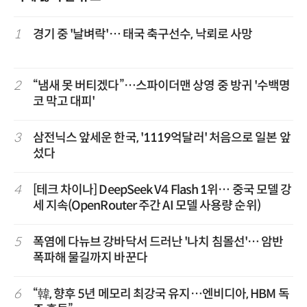
1
경기 중 '날벼락'… 태국 축구선수, 낙뢰로 사망
2
“냄새 못 버티겠다”…스파이더맨 상영 중 방귀 '수백명
코 막고 대피'
3
삼전닉스 앞세운 한국, '1119억달러' 처음으로 일본 앞
섰다
4
[테크 차이나] DeepSeek V4 Flash 1위… 중국 모델 강
세 지속(OpenRouter 주간 AI 모델 사용량 순위)
5
폭염에 다뉴브 강바닥서 드러난 '나치 침몰선'… 암반
폭파해 물길까지 바꾼다
6
“韓, 향후 5년 메모리 최강국 유지…엔비디아, HBM 독