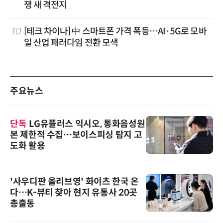
쟁 새 격전지
10
[테크 차이나] 中 스마트폰 가격 폭등…AI·5G로 모바
일 산업 패러다임 전환 모색
주요뉴스
단독
LG유플러스 익시오, 통화음성원
본 제한적 수집…보이스피싱 탐지 고
도화 활용
'사우디판 올리브영' 화이츠 한국 온
다…K-뷰티 찾아 현지 유통사 20곳
총출동