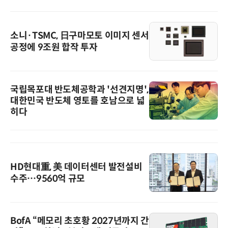
소니·TSMC, 日구마모토 이미지 센서
공정에 9조원 합작 투자
국립목포대 반도체공학과 '선견지명',
대한민국 반도체 영토를 호남으로 넓
히다
HD현대重, 美 데이터센터 발전설비
수주…9560억 규모
BofA “메모리 초호황 2027년까지 간