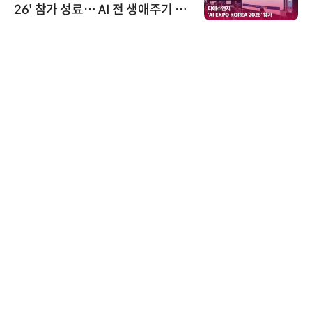
 AI 전 생애주기 아
'AX' 시대 본격화,
루션 선봬
AI IP데이터분석사
로옴세미컨덕터코리아
로옴, 발진 출력 4배
라헤르츠파 발진 디