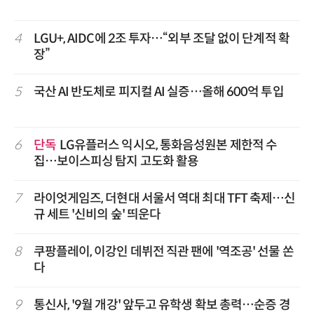
4
LGU+, AIDC에 2조 투자…“외부 조달 없이 단계적 확
장”
5
국산 AI 반도체로 피지컬 AI 실증…올해 600억 투입
6
단독
LG유플러스 익시오, 통화음성원본 제한적 수
집…보이스피싱 탐지 고도화 활용
7
라이엇게임즈, 더현대 서울서 역대 최대 TFT 축제…신
규 세트 '신비의 숲' 띄운다
8
쿠팡플레이, 이강인 데뷔전 직관 팬에 '역조공' 선물 쏜
다
9
통신사, '9월 개강' 앞두고 유학생 확보 총력…순증 경