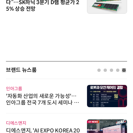
다”…SK하닉 3분기 D램 평균가 2
5% 상승 전망
브랜드 뉴스룸
한국태양유전
새로운 가능성'…
태양유전, '안전·환
개 도시 세미나 페
6' 발간…2030년 
가스 감축 추진
AIPD
EXPO KOREA 20
“특허분석도 AI와 