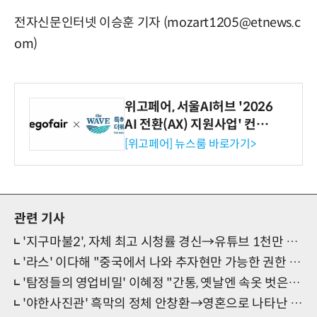
전자신문인터넷 이승훈 기자 (mozart1205@etnews.c
om)
위고페어, 서울AI허브 '2026
AI 전환(AX) 지원사업' 컨소
시엄 선정
[위고페어] 뉴스룸 바로가기>
관련 기사
'지구마불2', 자체 최고 시청률 경신→유튜브 1천만 뷰 돌파까지
'라스' 이다해 "중국에서 나와 추자현만 가능한 권한 있어"
'탐정들의 영업비밀' 이혜정 "간통, 옛날엔 속옷 벗은 거 봤냐고…"
'야한사진관' 흑막의 정체 안창환→영혼으로 나타난 주원 '충격 전개'