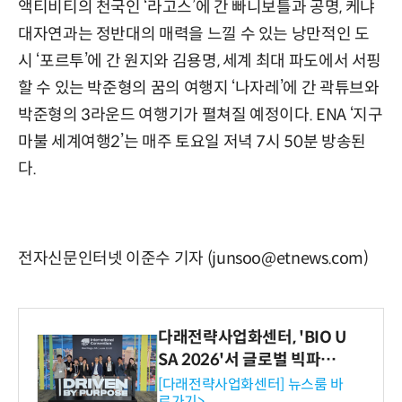
액티비티의 천국인 ‘라고스’에 간 빠니보틀과 공명, 케냐
대자연과는 정반대의 매력을 느낄 수 있는 낭만적인 도
시 ‘포르투’에 간 원지와 김용명, 세계 최대 파도에서 서핑
할 수 있는 박준형의 꿈의 여행지 ‘나자레’에 간 곽튜브와
박준형의 3라운드 여행기가 펼쳐질 예정이다. ENA ‘지구
마불 세계여행2’는 매주 토요일 저녁 7시 50분 방송된
다.
전자신문인터넷 이준수 기자 (junsoo@etnews.com)
다래전략사업화센터, 'BIO U
SA 2026'서 글로벌 빅파마
와의 비즈니스 미팅 지원…K
[다래전략사업화센터] 뉴스룸 바
로가기>