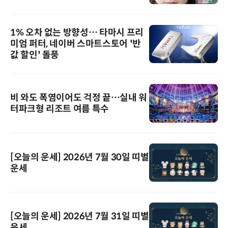
1% 오차 없는 방향성… 타마시 프리
미엄 퍼터, 네이버 스마트스토어 '반
값 할인' 돌풍
비 와도 폭염이어도 걱정 끝…실내 워
터파크형 리조트 여름 특수
[오늘의 운세] 2026년 7월 30일 띠별
운세
[오늘의 운세] 2026년 7월 31일 띠별
운세