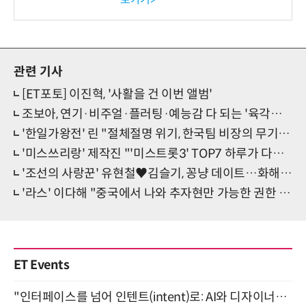
-바이오 해외 진출 교두보 확
보
관련 기사
[ET포토] 이진혁, '사활을 건 이번 앨범'
조보아, 연기·비주얼·플러팅·예능감 다 되는 '육각형 배우' 등극
'한일가왕전' 린 "절체절명 위기, 한국팀 비장의 무기로 출격"
'미스쓰리랑' 제작진 "'미스트롯3' TOP7 하루가 다르게 성장"
'조선의 사랑꾼' 유현철♥김슬기, 꽁냥 데이트…화해 후 혼인신고
'라스' 이다해 "중국에서 나와 추자현만 가능한 권한 있어"
ET Events
"인터페이스를 넘어 인텐트(intent)로: AI와 디자이너가 함께 만드는 공존의 UX" 강남역 (9/2)