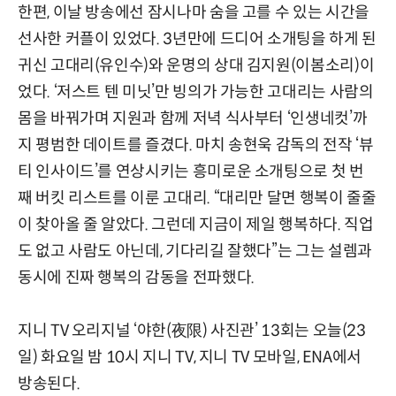
한편, 이날 방송에선 잠시나마 숨을 고를 수 있는 시간을
선사한 커플이 있었다. 3년만에 드디어 소개팅을 하게 된
귀신 고대리(유인수)와 운명의 상대 김지원(이봄소리)이
었다. ‘저스트 텐 미닛’만 빙의가 가능한 고대리는 사람의
몸을 바꿔가며 지원과 함께 저녁 식사부터 ‘인생네컷’까
지 평범한 데이트를 즐겼다. 마치 송현욱 감독의 전작 ‘뷰
티 인사이드’를 연상시키는 흥미로운 소개팅으로 첫 번
째 버킷 리스트를 이룬 고대리. “대리만 달면 행복이 줄줄
이 찾아올 줄 알았다. 그런데 지금이 제일 행복하다. 직업
도 없고 사람도 아닌데, 기다리길 잘했다”는 그는 설렘과
동시에 진짜 행복의 감동을 전파했다.
지니 TV 오리지널 ‘야한(夜限) 사진관’ 13회는 오늘(23
일) 화요일 밤 10시 지니 TV, 지니 TV 모바일, ENA에서
방송된다.