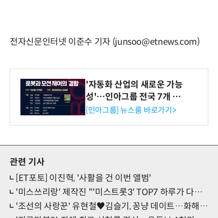
전자신문인터넷 이준수 기자 (junsoo@etnews.com)
'자동화 산업의 새로운 가능
성'…인아그룹 전국 7개 도
시 세미나 페어 개최
[인아그룹] 뉴스룸 바로가기>
관련 기사
[ET포토] 이진혁, '사활을 건 이번 앨범'
'미스쓰리랑' 제작진 "'미스트롯3' TOP7 하루가 다르게 성장"
'조선의 사랑꾼' 유현철♥김슬기, 꽁냥 데이트…화해 후 혼인신고