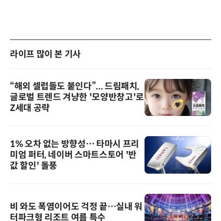
라이프 많이 본 기사
“해외 셀럽들도 붙인다”... 드림패치,
글로벌 트렌드 겨냥한 '모양반창고'로
Z세대 공략
1% 오차 없는 방향성… 타마시 프리
미엄 퍼터, 네이버 스마트스토어 '반
값 할인' 돌풍
비 와도 폭염이어도 걱정 끝…실내 워
터파크형 리조트 여름 특수