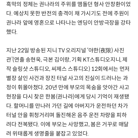
흑막의 정체는 권나라의 주위를 맴돌던 형사 안창환이었
다. 예상치 못한 반전의 충격이 채 가시기도 전에 주원이
권나라 앞에 영혼으로 나타나는 엔딩이 안방극장을 강타
했다.
지난 22일 방송된 지니 TV 오리지널 ‘야한(夜限) 사진
관’(연출 송현욱, 극본 김이랑, 기획 KT스튜디오지니, 제
작 슬링샷 스튜디오, 씨제스 스튜디오) 12회에서는 먼저
별장 살인 사건과 장진 터널 사고의 진실이 드러나는 과
정이 휘몰아쳤다. 20년 만에 부모의 목숨을 앗아간 사고
현장을 다시 찾은 한봄(권나라)에게 당시 기억이 재생됐
다. 할머니를 만나러 가던 길에 아버지가 운전하던 차가
터널 안을 휘청거리며 돌진해온 음주 운전 차량을 피하
려다 전복됐다. 이에 부모는 사망했고, 봄은 거꾸로 매달
려 위태롭게 생명줄을 붙잡고 있었다.