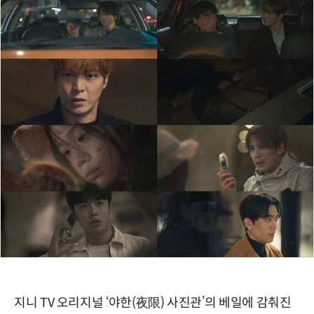
지니 TV 오리지널 ‘야한(夜限) 사진관’의 베일에 감춰진