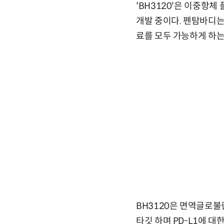
'BH3120'은 이중항
개발 중이다. 펜탐바디는
료를 모두 가능하게 하는
BH3120은 면역글로불린
타깃 하며 PD-L1에 대