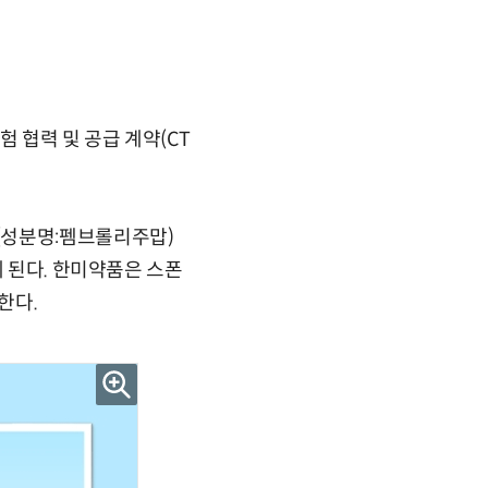
 협력 및 공급 계약(CT
(성분명:펨브롤리주맙)
게 된다. 한미약품은 스폰
한다.