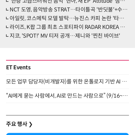
'한층 고급스러워진 음악' 현아, 새 EP 'Attitude' 샘플러 공개
NCT 도영, 음악방송 STRAT…타이틀곡 '반딧불'+수록곡 무대 선보인다
아일릿, 코스메틱 모델 발탁…뉴진스 카피 논란 '타격無'
라이즈, K팝 그룹 최초 스포티파이 RADAR KOREA 아티스트 선정
지코, 'SPOT!' MV 티저 공개…제니와 '찐친 바이브'
ET Events
모든 업무 담당자(비개발자)를 위한 온톨로지 기반 AI 지식체계 설계 1-day 워크숍 8월 20일 개최
“AI에게 묻는 사람에서, AI로 만드는 사람으로” (9/16~17)
주요 행사
❯