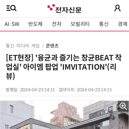
AI·SW
반도체
전자
모빌리티
통신
경제
통신·미디어·게임
콘텐츠
[ET현장] '융균과 즐기는 창균BEAT 작
업실' 아이엠 팝업 'IMVITATION'(리
뷰)
발행일 : 2024-04-23 14:11
업데이트 : 2024-04-23 14:11