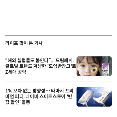
라이프 많이 본 기사
“해외 셀럽들도 붙인다”... 드림패치,
글로벌 트렌드 겨냥한 '모양반창고'로
Z세대 공략
1% 오차 없는 방향성… 타마시 프리
미엄 퍼터, 네이버 스마트스토어 '반
값 할인' 돌풍