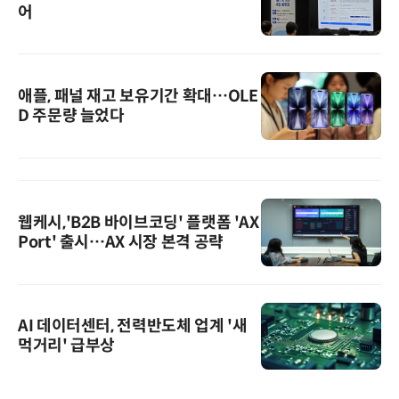
어
애플, 패널 재고 보유기간 확대…OLE
D 주문량 늘었다
웹케시,'B2B 바이브코딩' 플랫폼 'AX
Port' 출시…AX 시장 본격 공략
AI 데이터센터, 전력반도체 업계 '새
먹거리' 급부상