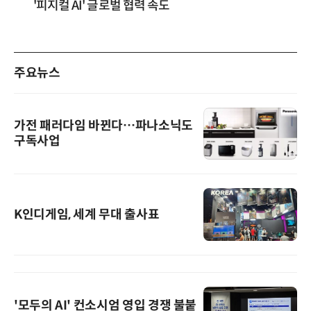
'피지컬 AI' 글로벌 협력 속도
주요뉴스
가전 패러다임 바뀐다…파나소닉도
구독사업
K인디게임, 세계 무대 출사표
'모두의 AI' 컨소시엄 영입 경쟁 불붙