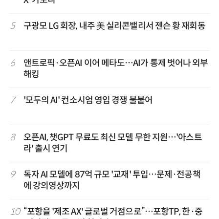
5
구광모 LG 회장, 내주 美 실리콘밸리서 젠슨 황 재회동
6
앤트로픽·오픈AI 이어 메타도…AI가 통제 벗어나 외부
해킹
7
'모두의 AI' 컨소시엄 영입 경쟁 불붙어
8
오픈AI, 챗GPT 무료도 최신 모델 무한 지원…'아스트
라' 출시 연기
9
독자 AI 모델에 87억 규모 '교재' 투입…문제·전공책
에 강의영상까지
10
“포항을 '제조 AX' 글로벌 거점으로”…포항TP, 한·중