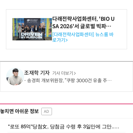
다래전략사업화센터, 'BIO U
SA 2026'서 글로벌 빅파마
와의 비즈니스 미팅 지원…K
[다래전략사업화센터] 뉴스룸 바
로가기>
-바이오 해외 진출 교두보 확
보
조재학 기자
기사 더보기
송경희 개보위원장, “쿠팡 3000건 유출 주장 사실과 달라…엄정 처분할 것”
놓치면 아쉬운 정보
AD