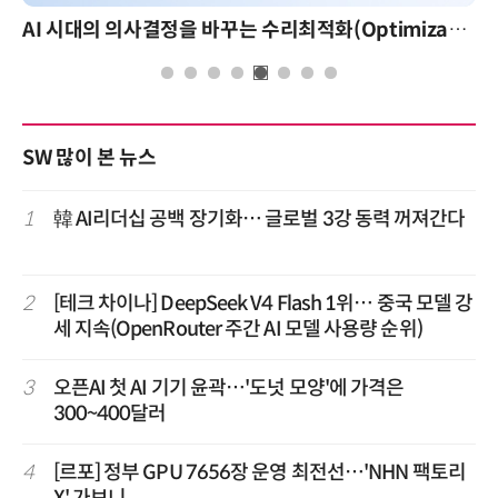
AI 시대의 의사결정을 바꾸는 수리최적화(Optimization): 실제 산업 적용 사례와 활용 전략
SW 많이 본 뉴스
1
韓 AI리더십 공백 장기화… 글로벌 3강 동력 꺼져간다
2
[테크 차이나] DeepSeek V4 Flash 1위… 중국 모델 강
세 지속(OpenRouter 주간 AI 모델 사용량 순위)
3
오픈AI 첫 AI 기기 윤곽…'도넛 모양'에 가격은
300~400달러
4
[르포] 정부 GPU 7656장 운영 최전선…'NHN 팩토리
X' 가보니