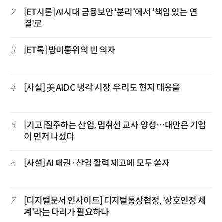
2
[ET시론] AI시대 금융보안 '분리'에서 '책임 있는 연
결'로
3
[ET톡] 방미통위의 빈 의자
4
[사설] 美 AIDC 냉각 시장, 우리도 현지 대응을
5
[기고]질주하는 산업, 멈춰선 교사 양성…대만은 기업
이 먼저 나섰다
6
[사설] AI 패권·산업 활력 제고에 모두 쏟자
7
[디지털문서 인사이트] 디지털통상협정, '상호인정 체
계'라는 다리가 필요하다