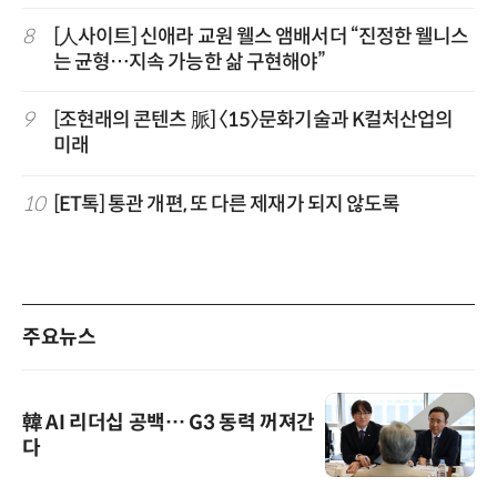
8
[人사이트] 신애라 교원 웰스 앰배서더 “진정한 웰니스
는 균형…지속 가능한 삶 구현해야”
9
[조현래의 콘텐츠 脈] 〈15〉문화기술과 K컬처산업의
미래
10
[ET톡] 통관 개편, 또 다른 제재가 되지 않도록
주요뉴스
韓 AI 리더십 공백… G3 동력 꺼져간
다