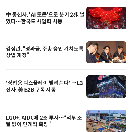
中 통신사, 'AI 토큰'으로 분기 2兆 벌
었다…한국도 사업화 시동
김정관, “성과급, 주총 승인 거치도록
상법 개정”
'상업용 디스플레이 빌려쓴다' …LG
전자, 美 B2B 구독 시동
LGU+, AIDC에 2조 투자…“외부 조
달 없이 단계적 확장”