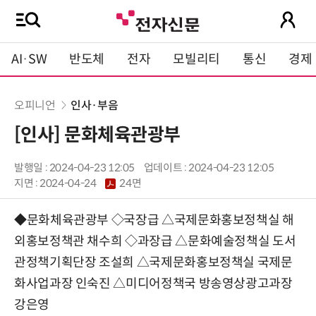
AI·SW
반도체
전자
모빌리티
통신
경제
오피니언
인사·부음
[인사] 문화체육관광부
발행일 : 2024-04-23 12:05
업데이트 : 2024-04-23 12:05
지면 :
2024-04-24
24면
◆문화체육관광부 ◇국장급 △국제문화홍보정책실 해
외홍보정책관 채수희 ◇과장급 △문화예술정책실 도서
관정책기획단장 조설희 △국제문화홍보정책실 국제문
화사업과장 인숙진 △미디어정책국 방송영상광고과장
강은영