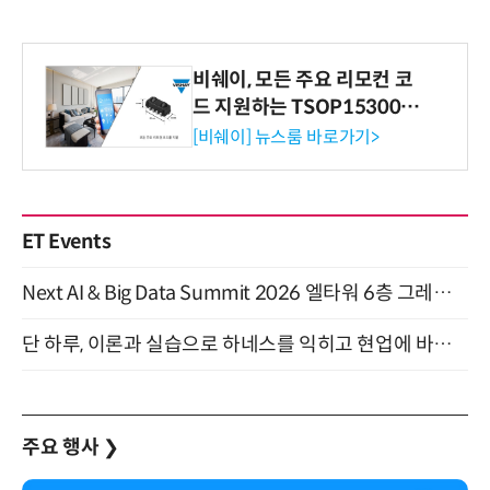
비쉐이, 모든 주요 리모컨 코
드 지원하는 TSOP15300 시
리즈 IR 수신기 출시
[비쉐이] 뉴스룸 바로가기>
ET Events
Next AI & Big Data Summit 2026 엘타워 6층 그레이스홀 개최 (9/18)
단 하루, 이론과 실습으로 하네스를 익히고 현업에 바로 쓰는 핸즈온 워크숍 (8/20)
주요 행사
❯