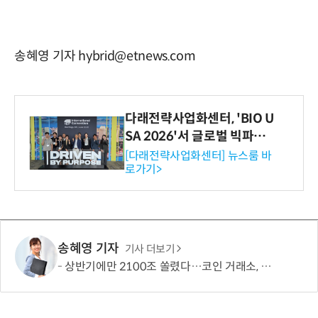
송혜영 기자 hybrid@etnews.com
다래전략사업화센터, 'BIO U
SA 2026'서 글로벌 빅파마
와의 비즈니스 미팅 지원…K
[다래전략사업화센터] 뉴스룸 바
로가기>
-바이오 해외 진출 교두보 확
보
송혜영 기자
기사 더보기
상반기에만 2100조 쏠렸다…코인 거래소, 24시간 美 주식 베팅판으로 변신