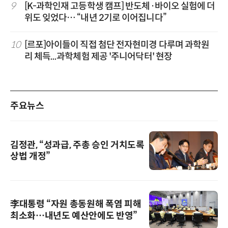
9
[K-과학인재 고등학생 캠프] 반도체·바이오 실험에 더
위도 잊었다… “내년 2기로 이어집니다”
10
[르포]아이들이 직접 첨단 전자현미경 다루며 과학원
리 체득...과학체험 제공 '주니어닥터' 현장
주요뉴스
김정관, “성과급, 주총 승인 거치도록
상법 개정”
李대통령 “자원 총동원해 폭염 피해
최소화…내년도 예산안에도 반영”