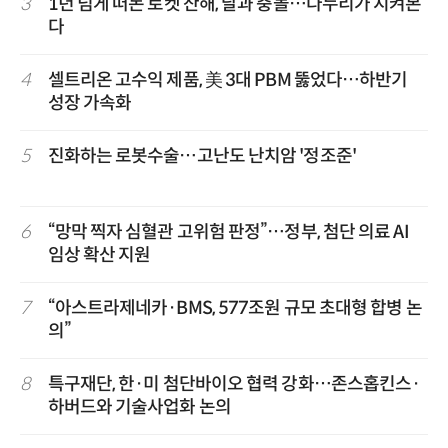
3
1년 넘게 떠돈 로켓 잔해, 달과 충돌…다누리가 지켜본
다
4
셀트리온 고수익 제품, 美 3대 PBM 뚫었다…하반기
성장 가속화
5
진화하는 로봇수술…고난도 난치암 '정조준'
6
“망막 찍자 심혈관 고위험 판정”…정부, 첨단 의료 AI
임상 확산 지원
7
“아스트라제네카·BMS, 577조원 규모 초대형 합병 논
의”
8
특구재단, 한·미 첨단바이오 협력 강화…존스홉킨스·
하버드와 기술사업화 논의