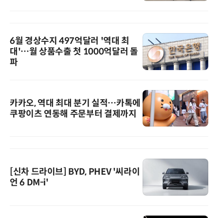
6월 경상수지 497억달러 '역대 최
대'…월 상품수출 첫 1000억달러 돌
파
카카오, 역대 최대 분기 실적…카톡에
쿠팡이츠 연동해 주문부터 결제까지
[신차 드라이브] BYD, PHEV '씨라이
언 6 DM-i'