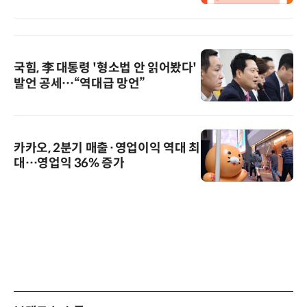
국힘, 李 대통령 '형소법 안 읽어봤다'
발언 공세…“역대급 망언”
카카오, 2분기 매출·영업이익 역대 최
대…영업익 36% 증가