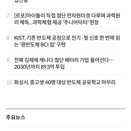
첩산중'
7
[르포]아이들이 직접 첨단 전자현미경 다루며 과학원
리 체득...과학체험 제공 '주니어닥터' 현장
8
KIST, 기존 반도체 공정으로 전기·빛 신호 한 번에 읽
는 '광반도체 BCI 칩' 구현
9
전북 김제에 캐나다 첨단 배터리 기업 들어선다…
2030년까지 893억 투입
10
화성시, 중고생 40명 대상 반도체 공유학교 마무리
주요뉴스