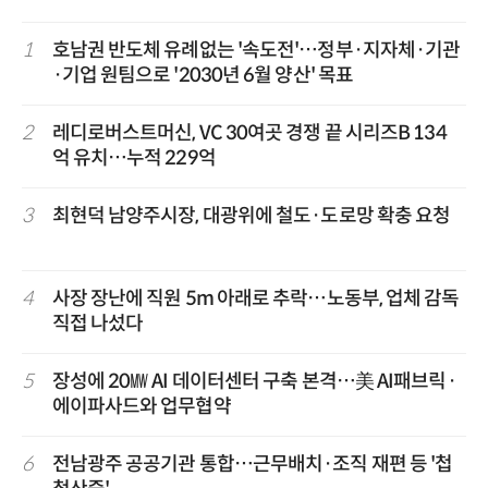
1
호남권 반도체 유례없는 '속도전'…정부·지자체·기관
·기업 원팀으로 '2030년 6월 양산' 목표
2
레디로버스트머신, VC 30여곳 경쟁 끝 시리즈B 134
억 유치…누적 229억
3
최현덕 남양주시장, 대광위에 철도·도로망 확충 요청
4
사장 장난에 직원 5m 아래로 추락…노동부, 업체 감독
직접 나섰다
5
장성에 20㎿ AI 데이터센터 구축 본격…美 AI패브릭·
에이파사드와 업무협약
6
전남광주 공공기관 통합…근무배치·조직 재편 등 '첩