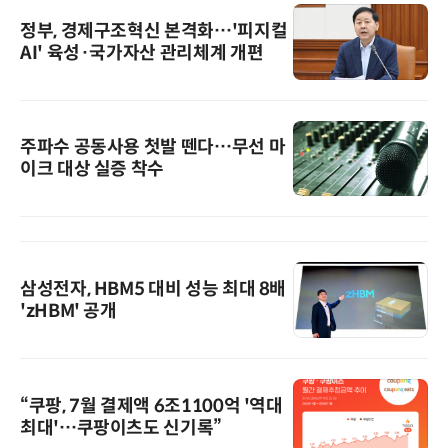
정부, 경제구조혁신 본격화…'피지컬
AI' 육성·국가자산 관리체계 개편
주파수 공동사용 첫발 뗀다…무선 마
이크 대상 실증 착수
삼성전자, HBM5 대비 성능 최대 8배
'zHBM' 공개
“쿠팡, 7월 결제액 6조1100억 '역대
최대'…쿠팡이츠도 신기록”