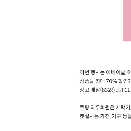
이번 행사는 어버이날, 어
상품을 최대 70% 할
장고 메탈(832ℓ) △TCL
쿠팡 와우회원은 세탁기, 
켓설치는 가전, 가구 등