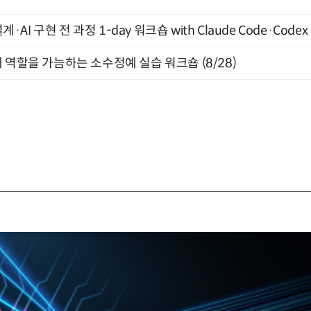
계·AI 구현 전 과정 1-day 워크숍 with Claude Code·Code
 역할을 가늠하는 소수정예 실습 워크숍 (8/28)