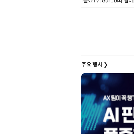
[올쇼TV] Gurobi와 
주요 행사
❯