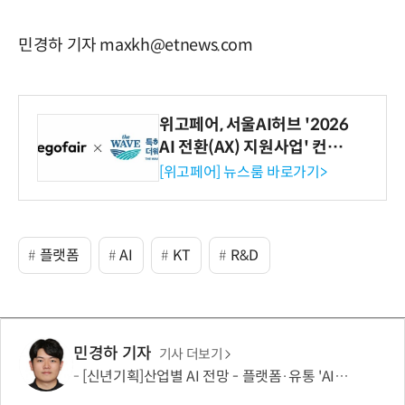
민경하 기자 maxkh@etnews.com
위고페어, 서울AI허브 '2026
AI 전환(AX) 지원사업' 컨소
시엄 선정
[위고페어] 뉴스룸 바로가기>
플랫폼
AI
KT
R&D
민경하 기자
기사 더보기
[신년기획]산업별 AI 전망 - 플랫폼·유통 'AI 에이전트 시대' 개막