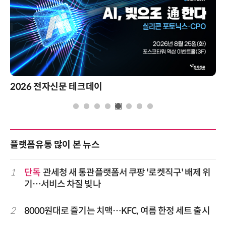
2026 전자신문 테크데이
플랫폼유통 많이 본 뉴스
1
단독
관세청 새 통관플랫폼서 쿠팡 '로켓직구' 배제 위
기…서비스 차질 빚나
2
8000원대로 즐기는 치맥…KFC, 여름 한정 세트 출시