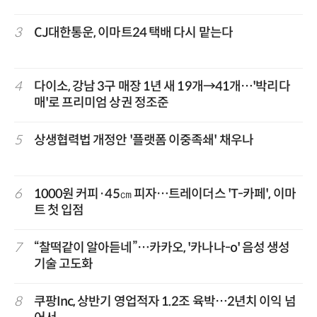
3
CJ대한통운, 이마트24 택배 다시 맡는다
4
다이소, 강남 3구 매장 1년 새 19개→41개…'박리다
매'로 프리미엄 상권 정조준
5
상생협력법 개정안 '플랫폼 이중족쇄' 채우나
6
1000원 커피·45㎝ 피자…트레이더스 'T-카페', 이마
트 첫 입점
7
“찰떡같이 알아듣네”…카카오, '카나나-o' 음성 생성
기술 고도화
8
쿠팡Inc, 상반기 영업적자 1.2조 육박…2년치 이익 넘