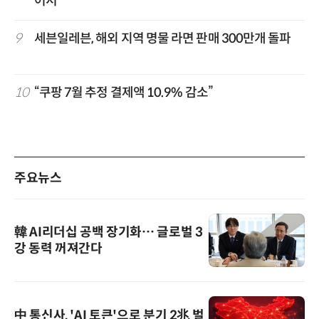
어서
9
세븐일레븐, 해외 지역 명물 라면 판매 300만개 돌파
10
“쿠팡 7월 추정 결제액 10.9% 감소”
주요뉴스
韓 AI리더십 공백 장기화… 글로벌 3
강 동력 꺼져간다
中 통신사, 'AI 토큰'으로 분기 2兆 벌