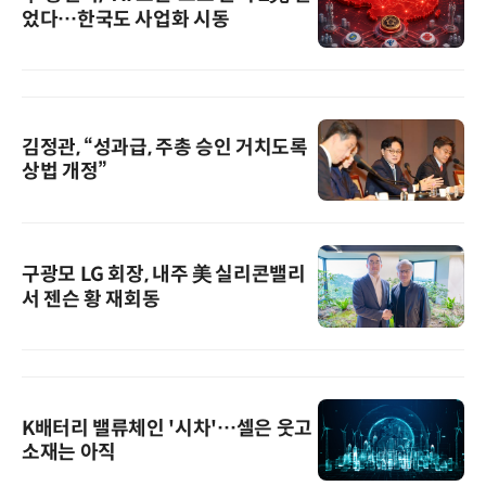
었다…한국도 사업화 시동
김정관, “성과급, 주총 승인 거치도록
상법 개정”
구광모 LG 회장, 내주 美 실리콘밸리
서 젠슨 황 재회동
K배터리 밸류체인 '시차'…셀은 웃고
소재는 아직