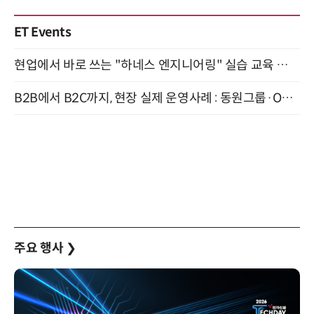
ET Events
현업에서 바로 쓰는 "하네스 엔지니어링" 실습 교육 워크숍 8월 20일 개최
B2B에서 B2C까지, 현장 실제 운영사례 : 동원그룹·OCI·다이닝브랜즈그룹·당근 (8/27)
주요 행사
❯