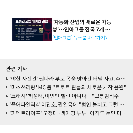
'자동화 산업의 새로운 가능
성'…인아그룹 전국 7개 도
시 세미나 페어 개최
[인아그룹] 뉴스룸 바로가기>
관련 기사
'야한 사진관' 권나라 부모 목숨 앗아간 터널 사고, 주원 삼촌도 피해자였다
'미스쓰리랑' MC 붐 "트로트 퀸들의 새로운 시작 응원"
'크래시' 허성태, 이번엔 빌런 아니다…"교통범죄수사팀 리더"
'풀어파일러4' 이진호, 권일용에 "범인 놓치고 그럴 때 아니에요?" 도발
'퍼펙트라이프' 오정태·백아영 부부 "아직도 눈만 마주치면 뽀뽀"