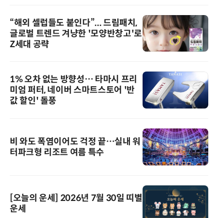
“해외 셀럽들도 붙인다”... 드림패치,
글로벌 트렌드 겨냥한 '모양반창고'로
Z세대 공략
1% 오차 없는 방향성… 타마시 프리
미엄 퍼터, 네이버 스마트스토어 '반
값 할인' 돌풍
비 와도 폭염이어도 걱정 끝…실내 워
터파크형 리조트 여름 특수
[오늘의 운세] 2026년 7월 30일 띠별
운세