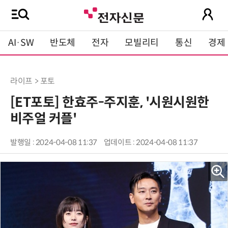
AI·SW
반도체
전자
모빌리티
통신
경제
라이프 > 포토
[ET포토] 한효주-주지훈, '시원시원한
비주얼 커플'
발행일 : 2024-04-08 11:37
업데이트 : 2024-04-08 11:37