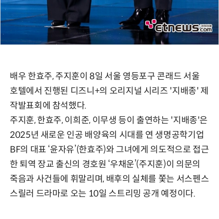
배우 한효주, 주지훈이 8일 서울 영등포구 콘래드 서울
호텔에서 진행된 디즈니+의 오리지널 시리즈 '지배종' 제
작발표회에 참석했다.
주지훈, 한효주, 이희준, 이무생 등이 출연하는 '지배종'은
2025년 새로운 인공 배양육의 시대를 연 생명공학기업
BF의 대표 ‘윤자유’(한효주)와 그녀에게 의도적으로 접근
한 퇴역 장교 출신의 경호원 ‘우채운’(주지훈)이 의문의
죽음과 사건들에 휘말리며, 배후의 실체를 쫓는 서스펜스
스릴러 드라마로 오는 10일 스트리밍 공개 예정이다.