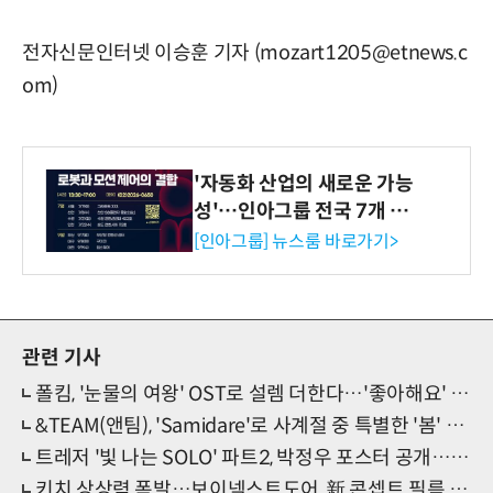
전자신문인터넷 이승훈 기자 (mozart1205@etnews.c
om)
'자동화 산업의 새로운 가능
성'…인아그룹 전국 7개 도
시 세미나 페어 개최
[인아그룹] 뉴스룸 바로가기>
관련 기사
폴킴, '눈물의 여왕' OST로 설렘 더한다…'좋아해요' 발매
&TEAM(앤팀), 'Samidare'로 사계절 중 특별한 '봄' 연다
트레저 '빛 나는 SOLO' 파트2, 박정우 포스터 공개…기대 폭발
키치 상상력 폭발…보이넥스트도어, 新 콘셉트 필름 시선 집중