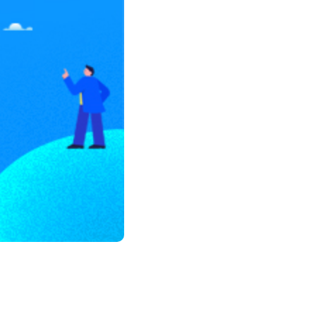
모든 업무 담당자(비개발자)를 위