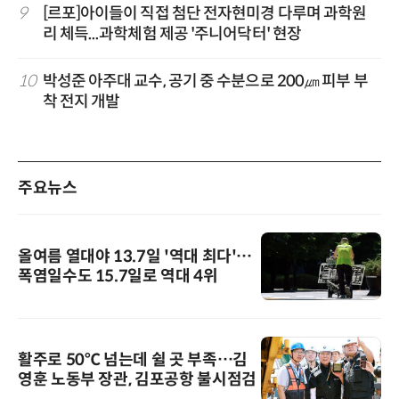
9
[르포]아이들이 직접 첨단 전자현미경 다루며 과학원
리 체득...과학체험 제공 '주니어닥터' 현장
10
박성준 아주대 교수, 공기 중 수분으로 200㎛ 피부 부
착 전지 개발
주요뉴스
올여름 열대야 13.7일 '역대 최다'…
폭염일수도 15.7일로 역대 4위
활주로 50℃ 넘는데 쉴 곳 부족…김
영훈 노동부 장관, 김포공항 불시점검