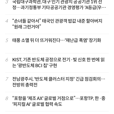
3
국립대구과학관, 대구 인기 관광지 공공기관 1위 선
정…과기정통부 기타공공기관 경영평가 'A등급(우수)'
겹경사
4
“손녀들 같아서” 태국인 관광객 밥값 내준 할아버지
“원래 그런거야”
5
태풍 소멸 뒤 더 뜨거워진다…'재난급 폭염' 장기화
6
KIST, 기존 반도체 공정으로 전기·빛 신호 한 번에 읽
는 '광반도체 BCI 칩' 구현
7
전남광주시, '반도체 클러스터 지정' 긴급 점검회의…
전방위 총력전
8
“포항을 '제조 AX' 글로벌 거점으로”…포항TP, 한·중
'피지컬 AI' 글로벌 협력 속도