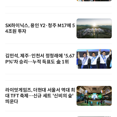
SK하이닉스, 용인 Y2·청주 M17에 5
4조원 투자
김민석, 제주·인천서 정청래에 '5.67
P%'차 승리…누적 득표도 金 1위
라이엇게임즈, 더현대 서울서 역대 최
대 TFT 축제…신규 세트 '신비의 숲'
띄운다