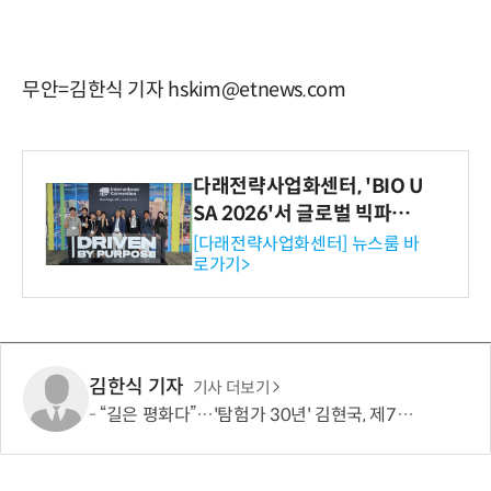
무안=김한식 기자 hskim@etnews.com
다래전략사업화센터, 'BIO U
SA 2026'서 글로벌 빅파마
와의 비즈니스 미팅 지원…K
[다래전략사업화센터] 뉴스룸 바
로가기>
-바이오 해외 진출 교두보 확
보
김한식 기자
기사 더보기
“길은 평화다”…'탐험가 30년' 김현국, 제7차 유라시아 대륙횡단 나선다