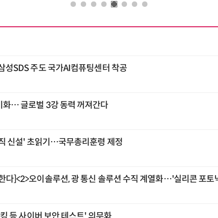
…삼성SDS 주도 국가AI컴퓨팅센터 착공
기화… 글로벌 3강 동력 꺼져간다
 조직 신설' 초읽기…국무총리훈령 제정
한다]<2>오이솔루션, 광 통신 솔루션 수직 계열화…'실리콘 포토닉
'해킹 등 사이버 보안 테스트' 의무화