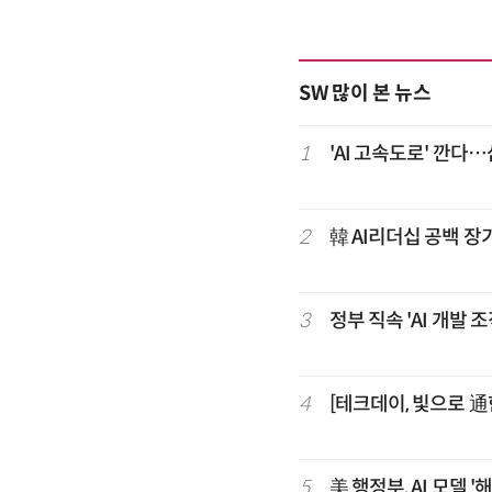
SW 많이 본 뉴스
1
'AI 고속도로' 깐다
2
韓 AI리더십 공백 장
3
정부 직속 'AI 개발
4
[테크데이, 빛으로 通
5
美 행정부, AI 모델 