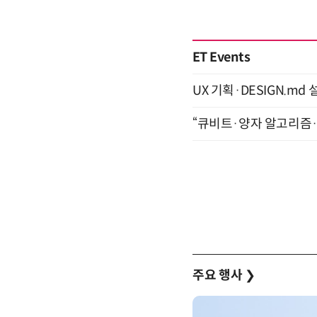
ET Events
UX 기획·DESIGN.md 설
“큐비트·양자 알고리즘·Qi
주요 행사
❯