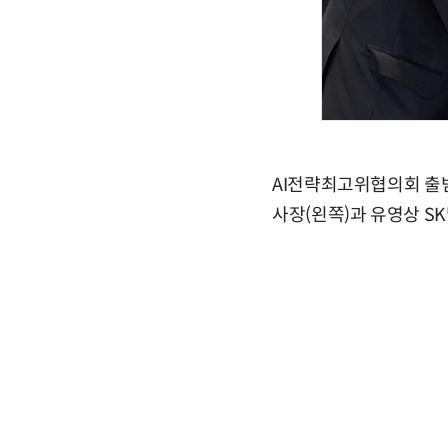
AI전략최고위협의회 출범
사장(왼쪽)과 유영상 S