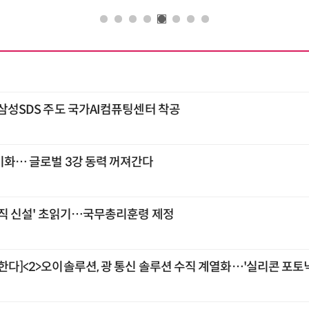
…삼성SDS 주도 국가AI컴퓨팅센터 착공
기화… 글로벌 3강 동력 꺼져간다
 조직 신설' 초읽기…국무총리훈령 제정
한다]<2>오이솔루션, 광 통신 솔루션 수직 계열화…'실리콘 포토닉