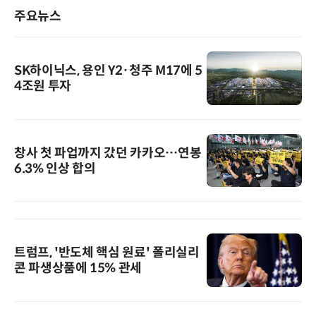
주요뉴스
SK하이닉스, 용인 Y2·청주 M17에 5
4조원 투자
창사 첫 파업까지 갔던 카카오…연봉
6.3% 인상 합의
트럼프, '반도체 핵심 원료' 폴리실리
콘 파생상품에 15% 관세