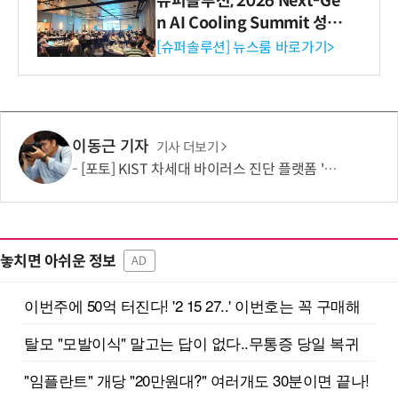
슈퍼솔루션, 2026 Next-Ge
n AI Cooling Summit 성황
리 성료
[슈퍼솔루션] 뉴스룸 바로가기>
이동근 기자
기사 더보기
[포토] KIST 차세대 바이러스 진단 플랫폼 '퓨전 어세이' 개발
놓치면 아쉬운 정보
AD