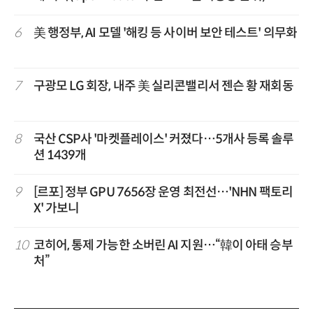
6
美 행정부, AI 모델 '해킹 등 사이버 보안 테스트' 의무화
7
구광모 LG 회장, 내주 美 실리콘밸리서 젠슨 황 재회동
8
국산 CSP사 '마켓플레이스' 커졌다…5개사 등록 솔루
션 1439개
9
[르포] 정부 GPU 7656장 운영 최전선…'NHN 팩토리
X' 가보니
10
코히어, 통제 가능한 소버린 AI 지원…“韓이 아태 승부
처”