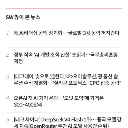
SW 많이 본 뉴스
1
韓 AI리더십 공백 장기화… 글로벌 3강 동력 꺼져간다
2
정부 직속 'AI 개발 조직 신설' 초읽기…국무총리훈령
제정
3
[테크데이, 빛으로 通한다]<2>오이솔루션, 광 통신 솔
루션 수직 계열화…'실리콘 포토닉스·CPO 집중 공략'
4
오픈AI 첫 AI 기기 윤곽…'도넛 모양'에 가격은
300~400달러
5
[테크 차이나] DeepSeek V4 Flash 1위… 중국 모델 강
세 지속(OpenRouter 주간 AI 모델 사용량 순위)