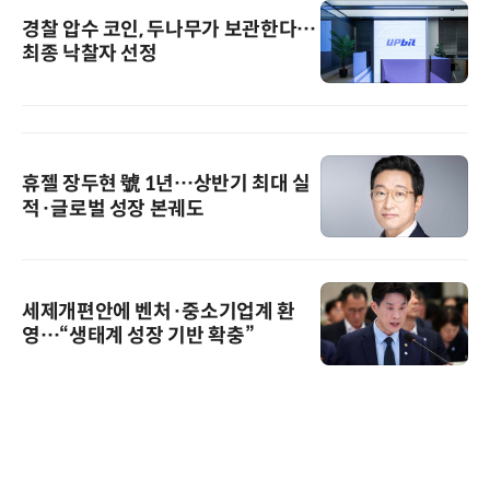
경찰 압수 코인, 두나무가 보관한다…
최종 낙찰자 선정
휴젤 장두현 號 1년…상반기 최대 실
적·글로벌 성장 본궤도
세제개편안에 벤처·중소기업계 환
영…“생태계 성장 기반 확충”