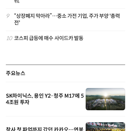
戰'
9
“상장폐지 막아라”…중소 가전 기업, 주가 부양 '총력
전'
10
코스피 급등에 매수 사이드카 발동
주요뉴스
SK하이닉스, 용인 Y2·청주 M17에 5
4조원 투자
창사 첫 파업까지 갔던 카카오…연봉