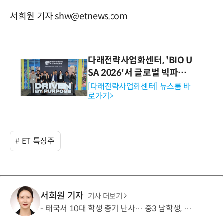
서희원 기자 shw@etnews.com
다래전략사업화센터, 'BIO U
SA 2026'서 글로벌 빅파마
와의 비즈니스 미팅 지원…K
[다래전략사업화센터] 뉴스룸 바
로가기>
-바이오 해외 진출 교두보 확
보
ET 특징주
서희원 기자
기사 더보기
태국서 10대 학생 총기 난사… 중3 남학생, 조부모·교사 등 8명 살해