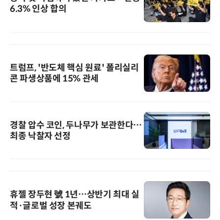
6.3% 인상 합의
트럼프, '반도체 핵심 원료' 폴리실리
콘 파생상품에 15% 관세
경찰 압수 코인, 두나무가 보관한다…
최종 낙찰자 선정
휴젤 장두현 號 1년…상반기 최대 실
적·글로벌 성장 본궤도