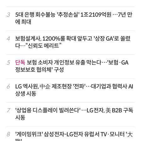
3
5대 은행 회수불능 '추정손실' 1조2109억원 …7년 만
에 최대
4
보험설계사, 1200%룰 확대 앞두고 '상장 GA'로 쏠렸
다…“신뢰도 메리트”
5
단독
보험 소비자 개인정보 유출 막는다…'보험·GA
정보보호 협의체' 구성
6
LG 엑사원, 中企 제조현장 '전파'…대기업과 협력사 AI
상생 시동
7
'상업용 디스플레이 빌려쓴다' …LG전자, 美 B2B 구독
시동
8
'게이밍위크' 삼성전자-LG전자 유럽서 TV·모니터 '大