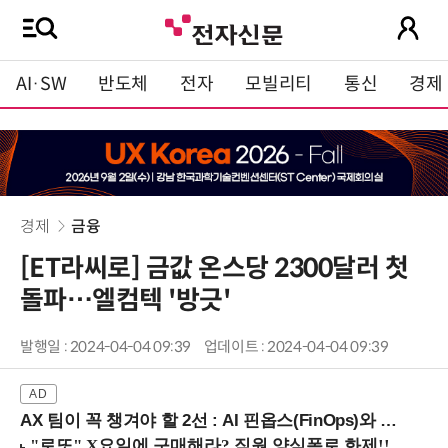
AI·SW
반도체
전자
모빌리티
통신
경제
경제
금융
[ET라씨로] 금값 온스당 2300달러 첫
돌파…엘컴텍 '방긋'
발행일 : 2024-04-04 09:39
업데이트 : 2024-04-04 09:39
AX 팀이 꼭 챙겨야 할 2선 : AI 핀옵스(FinOps)와 토큰 거버넌스 (8/21 잠실역)