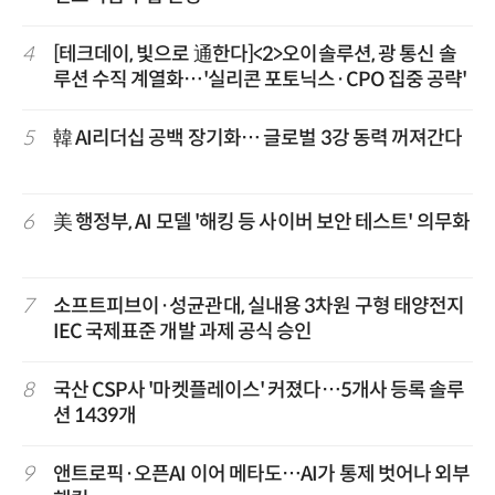
4
[테크데이, 빛으로 通한다]<2>오이솔루션, 광 통신 솔
루션 수직 계열화…'실리콘 포토닉스·CPO 집중 공략'
5
韓 AI리더십 공백 장기화… 글로벌 3강 동력 꺼져간다
6
美 행정부, AI 모델 '해킹 등 사이버 보안 테스트' 의무화
7
소프트피브이·성균관대, 실내용 3차원 구형 태양전지
IEC 국제표준 개발 과제 공식 승인
8
국산 CSP사 '마켓플레이스' 커졌다…5개사 등록 솔루
션 1439개
9
앤트로픽·오픈AI 이어 메타도…AI가 통제 벗어나 외부