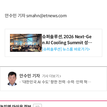
안수민 기자 smahn@etnews.com
슈퍼솔루션, 2026 Next-Ge
n AI Cooling Summit 성황
리 성료
[슈퍼솔루션] 뉴스룸 바로가기>
안수민 기자
기사 더보기
'대한민국 AI 수도' 향한 전력·수력·인력 혁신 시동…'충남 3력 혁신 TF 회의 첫 개최
놓치면 아쉬운 정보
AD