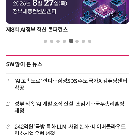
제8회 AI정부 혁신 콘퍼런스
SW 많이 본 뉴스
1
'AI 고속도로' 깐다…삼성SDS 주도 국가AI컴퓨팅센터
착공
2
정부 직속 'AI 개발 조직 신설' 초읽기…국무총리훈령
제정
3
242억원 '국방 특화 LLM' 사업 한화·네이버클라우드
컨소시엄 우협 선정