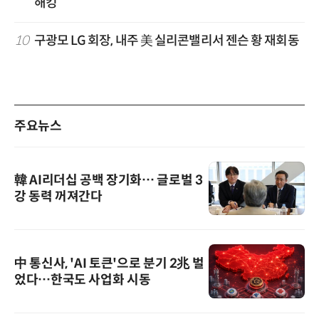
해킹
10
구광모 LG 회장, 내주 美 실리콘밸리서 젠슨 황 재회동
주요뉴스
韓 AI리더십 공백 장기화… 글로벌 3
강 동력 꺼져간다
中 통신사, 'AI 토큰'으로 분기 2兆 벌
었다…한국도 사업화 시동