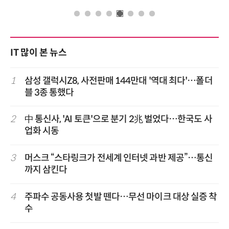
IT 많이 본 뉴스
1
삼성 갤럭시Z8, 사전판매 144만대 '역대 최다'…폴더
블 3종 통했다
2
中 통신사, 'AI 토큰'으로 분기 2兆 벌었다…한국도 사
업화 시동
3
머스크 “스타링크가 전세계 인터넷 과반 제공”…통신
까지 삼킨다
4
주파수 공동사용 첫발 뗀다…무선 마이크 대상 실증 착
수