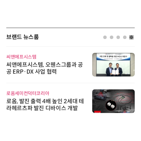
브랜드 뉴스룸
씨앤에프시스템
씨앤에프시스템, 오웬스그룹과 공
공 ERP·DX 사업 협력
로옴세미컨덕터코리아
로옴, 발진 출력 4배 높인 2세대 테
라헤르츠파 발진 디바이스 개발