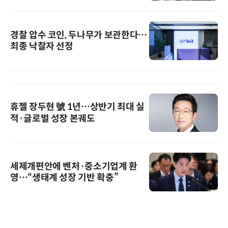
경찰 압수 코인, 두나무가 보관한다…
최종 낙찰자 선정
휴젤 장두현 號 1년…상반기 최대 실
적·글로벌 성장 본궤도
세제개편안에 벤처·중소기업계 환
영…“생태계 성장 기반 확충”