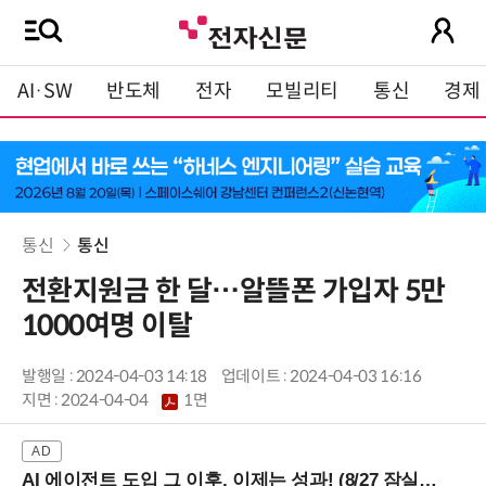
AI·SW
반도체
전자
모빌리티
통신
경제
통신
통신
전환지원금 한 달…알뜰폰 가입자 5만
1000여명 이탈
발행일 : 2024-04-03 14:18
업데이트 : 2024-04-03 16:16
지면 :
2024-04-04
1면
AI 에이전트 도입 그 이후, 이제는 성과! (8/27 잠실역)