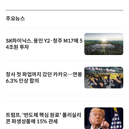
주요뉴스
SK하이닉스, 용인 Y2·청주 M17에 5
4조원 투자
창사 첫 파업까지 갔던 카카오…연봉
6.3% 인상 합의
트럼프, '반도체 핵심 원료' 폴리실리
콘 파생상품에 15% 관세