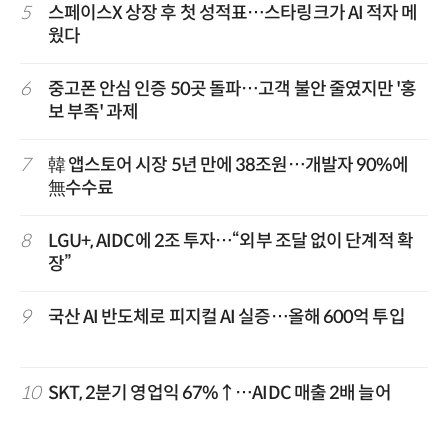
5
스페이스X 상장 후 첫 성적표…스타링크가 AI 적자 메
웠다
6
중고폰 안심 인증 50곳 돌파…고객 불안 줄였지만 '홍
보 부족' 과제
7
韓 앱스토어 시장 5년 만에 38조원…개발자 90%에
無수수료
8
LGU+, AIDC에 2조 투자…“외부 조달 없이 단계적 확
장”
9
국산 AI 반도체로 피지컬 AI 실증…올해 600억 투입
10
SKT, 2분기 영업익 67%↑…AIDC 매출 2배 늘어